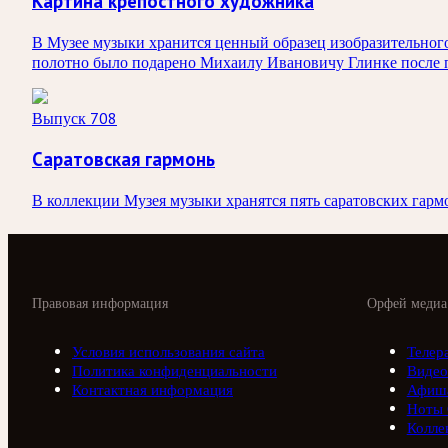
Картина крепостного художника
В Музее музыки хранится ценный образец изобразительног
полотно было подарено Михаилу Ивановичу Глинке после п
Выпуск 708
Саратовская гармонь
В коллекции Музея музыки хранятся пять саратовских гармо
Правовая информация
Орфей медиа
Условия использования сайта
Телер
Политика конфиденциальности
Видео
Контактная информация
Афиш
Ноты
Колле