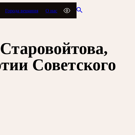
Города вещания
О нас
Старовойтова,
тии Советского