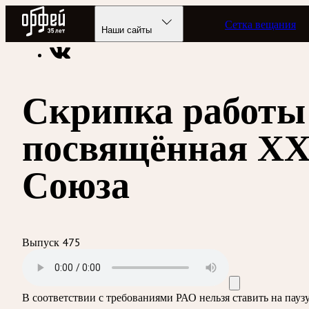
Радио Орфей
Сетка вещания
Радио классической музыки «Орфей»
Программы в эфире
Наши сайты
Скрипка работы
посвящённая ХХ
Союза
Выпуск 475
В соответствии с требованиями
РАО
нельзя ставить на пау