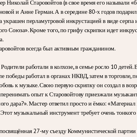
ер Николай Старовойтов (в свое время его называли 
овой и Анне Герман. А в середине 80-х годов подар
 украшен перламутровой инкрустацией в виде серпа и 
го Союза». Кроме того, по грифу скрипки идет инкрус
а.
аровойтов всегда был активным гражданином.
 Родители работали в колхозе, в семье росло 10 детей
е победы работал в органах НКВД, затем в торговле, п
овь к музыке. Свою первую скрипку он создал в возра
и перенимать опыт к Старовойтову приезжали музыкант
ого дара?». Мастер ответил просто и ёмко: «Материал х
. Этот музыкальный инструмент требует очень тонкого 
посвящённая 27-му съезду Коммунистической партии —