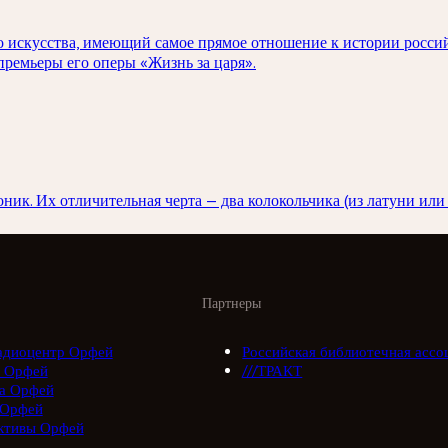
о искусства, имеющий самое прямое отношение к истории россий
ремьеры его оперы «Жизнь за царя».
ник. Их отличительная черта — два колокольчика (из латуни или 
Партнеры
адиоцентр Орфей
Российская библиотечная ассо
 Орфей
///ТРАКТ
а Орфей
 Орфей
ктивы Орфей