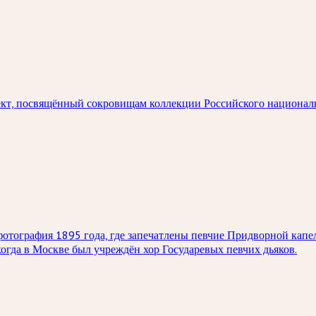
кт, посвящённый сокровищам коллекции Российского национал
тография 1895 года, где запечатлены певчие Придворной капел
когда в Москве был учреждён хор Государевых певчих дьяков.