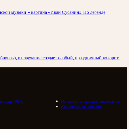
ской музыки – картина «Иван Сусанин». По легенде,
бронзы), их звучание создает особый, праздничный колорит.
циация (РБА)
Оставить отзыв или пожелание
Сообщить об ошибке