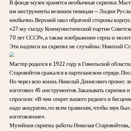
В фонде музея хранятся необычные скрипки. Маст
им инструменты великим певицам — Лидии Руслан
необычно. Верхний овал обратной стороны корпуса
«27-му съезду Коммунистической партии Советско
70 лет СССР», а также изображение серпа и молот
Эти надписи на скрипке не случайны: Николай Ст
Мастер родился в 1922 году в Гомельской области.
Старовойтов сражался в партизанском отряде. Посл
Но через всю жизнь Николай Денисович пронес люб
изготовил 45 инструментов. Заказывать скрипки 
спросили: «В чем секрет вашего редкого и бесценн
надо аккуратно, по всем правилам, чтобы звук был
изготовление».
Музейная скрипка работы Николая Старовойтова, 