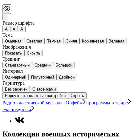
Размер шрифта
А
A
A
Тема
Обычная
Светлая
Темная
Синяя
Коричневая
Зеленая
Изображения
Показать
Скрыть
Трекинг
Стандартный
Средний
Большой
Интервал
Одинарный
Полуторный
Двойной
Гарнитура
Без засечек
С засечками
Вернуть стандартные настройки
Скрыть
Радио классической музыки «Орфей»
Программы в эфире
Экспомузыка
Коллекция военных исторических