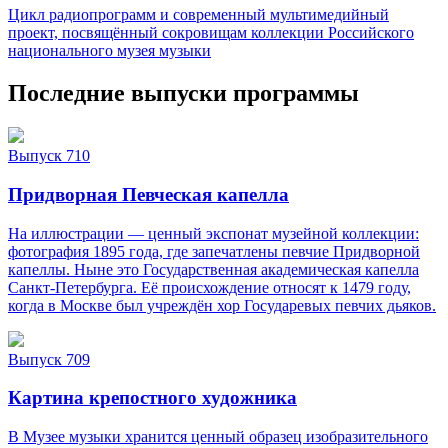
Цикл радиопрограмм и современный мультимедийный
проект, посвящённый сокровищам коллекции Российского
национального музея музыки
Последние выпуски программы
Выпуск 710
Придворная Певческая капелла
На иллюстрации — ценный экспонат музейной коллекции:
фотография 1895 года, где запечатлены певчие Придворной
капеллы. Ныне это Государственная академическая капелла
Санкт‑Петербурга. Её происхождение относят к 1479 году,
когда в Москве был учреждён хор Государевых певчих дьяков.
Выпуск 709
Картина крепостного художника
В Музее музыки хранится ценный образец изобразительного