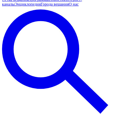
каналы
Энциклопедия
Города вещания
О нас