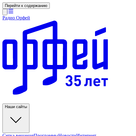
Перейти к содержанию
Радио Орфей
Наши сайты
Сетка вещания
Программы
Новости
Интернет-