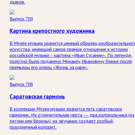
дьяков.
Выпуск 709
Картина крепостного художника
В Музее музыки хранится ценный образец изобразительног
искусства, имеющий самое прямое отношение к истории
российской музыки – картина «Иван Сусанин». По легенде,
полотно было подарено Михаилу Ивановичу Глинке после
премьеры его оперы «Жизнь за царя».
Выпуск 708
Саратовская гармонь
В коллекции Музея музыки хранятся пять саратовских
гармоник. Их отличительная черта — два колокольчика (из
латуни или бронзы), их звучание создает особый,
праздничный колорит.