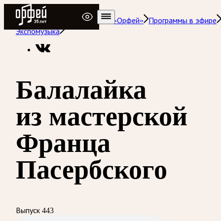
Радио Орфей
Радио классической музыки «Орфей»
Программы в эфире
Экспомузыка
Балалайка
из мастерской
Франца
Пасербского
Выпуск 443