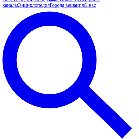
каналы
Энциклопедия
Города вещания
О нас