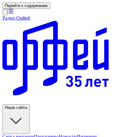
Перейти к содержанию
Радио Орфей
Наши сайты
Сетка вещания
Программы
Новости
Интернет-