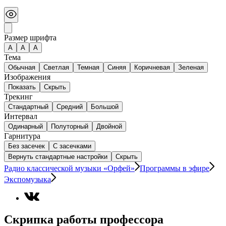
Размер шрифта
А
A
A
Тема
Обычная
Светлая
Темная
Синяя
Коричневая
Зеленая
Изображения
Показать
Скрыть
Трекинг
Стандартный
Средний
Большой
Интервал
Одинарный
Полуторный
Двойной
Гарнитура
Без засечек
С засечками
Вернуть стандартные настройки
Скрыть
Радио классической музыки «Орфей»
Программы в эфире
Экспомузыка
Скрипка работы профессора