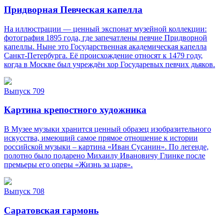
Придворная Певческая капелла
На иллюстрации — ценный экспонат музейной коллекции:
фотография 1895 года, где запечатлены певчие Придворной
капеллы. Ныне это Государственная академическая капелла
Санкт‑Петербурга. Её происхождение относят к 1479 году,
когда в Москве был учреждён хор Государевых певчих дьяков.
Выпуск 709
Картина крепостного художника
В Музее музыки хранится ценный образец изобразительного
искусства, имеющий самое прямое отношение к истории
российской музыки – картина «Иван Сусанин». По легенде,
полотно было подарено Михаилу Ивановичу Глинке после
премьеры его оперы «Жизнь за царя».
Выпуск 708
Саратовская гармонь