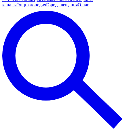
каналы
Энциклопедия
Города вещания
О нас