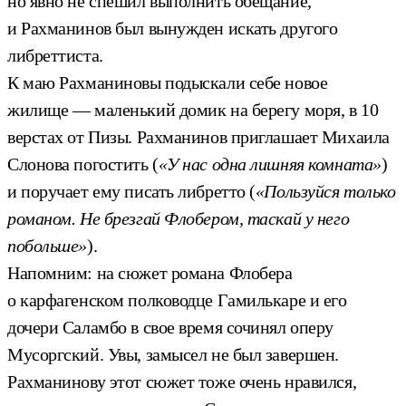
но явно не спешил выполнить обещание,
и Рахманинов был вынужден искать другого
либреттиста.
К маю Рахманиновы подыскали себе новое
жилище — маленький домик на берегу моря, в 10
верстах от Пизы. Рахманинов приглашает Михаила
Слонова погостить (
«У нас одна лишняя комната»
)
и поручает ему писать либретто (
«Пользуйся только
романом. Не брезгай Флобером, таскай у него
побольше»
).
Напомним: на сюжет романа Флобера
о карфагенском полководце Гамилькаре и его
дочери Саламбо в свое время сочинял оперу
Мусоргский. Увы, замысел не был завершен.
Рахманинову этот сюжет тоже очень нравился,