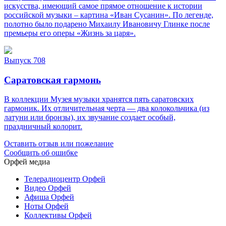
искусства, имеющий самое прямое отношение к истории
российской музыки – картина «Иван Сусанин». По легенде,
полотно было подарено Михаилу Ивановичу Глинке после
премьеры его оперы «Жизнь за царя».
Выпуск 708
Саратовская гармонь
В коллекции Музея музыки хранятся пять саратовских
гармоник. Их отличительная черта — два колокольчика (из
латуни или бронзы), их звучание создает особый,
праздничный колорит.
Оставить отзыв или пожелание
Сообщить об ошибке
Орфей медиа
Телерадиоцентр Орфей
Видео Орфей
Афиша Орфей
Ноты Орфей
Коллективы Орфей