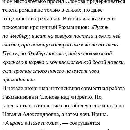
и он настоятельно просил Слонова придерживаться
текста романа не только в стихах, но даже
в сценических ремарках. Вот как излагает свои
пожелания ироничный Рахманинов:
«Пусть,
по Флоберу, висит на воздухе постель и около неё
скамья, при помощи которой влезали на постель.
Пусть, по Флоберу также, виден только край
красного тюфяка и кончик маленькой босой ножки,
если против этого ничего не имеет нога
примадонны».
В начале июня шла интенсивная совместная работа
Рахманинова и Слонова над либретто. Но,
к несчастью, в июне тяжело заболела сначала жена
Наталья Александровна, а затем дочь Ирина.
«А врачи в Пизе плохие»,
— сокрушается