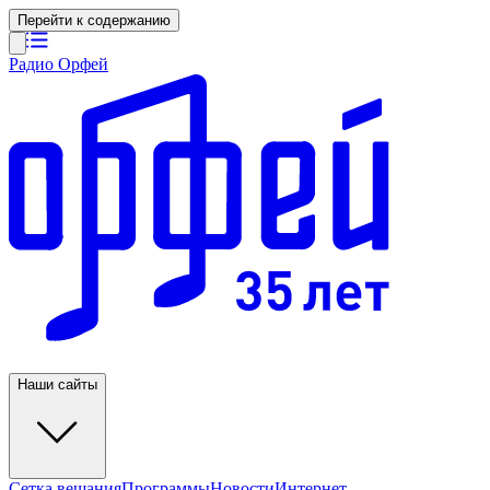
Перейти к содержанию
Радио Орфей
Наши сайты
Сетка вещания
Программы
Новости
Интернет-