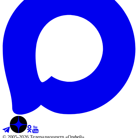
©
2005
-
2026
Телерадиоцентр «Орфей»