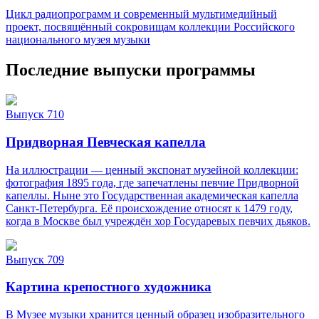
Цикл радиопрограмм и современный мультимедийный
проект, посвящённый сокровищам коллекции Российского
национального музея музыки
Последние выпуски программы
Выпуск 710
Придворная Певческая капелла
На иллюстрации — ценный экспонат музейной коллекции:
фотография 1895 года, где запечатлены певчие Придворной
капеллы. Ныне это Государственная академическая капелла
Санкт‑Петербурга. Её происхождение относят к 1479 году,
когда в Москве был учреждён хор Государевых певчих дьяков.
Выпуск 709
Картина крепостного художника
В Музее музыки хранится ценный образец изобразительного