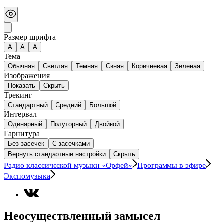
Размер шрифта
А
A
A
Тема
Обычная
Светлая
Темная
Синяя
Коричневая
Зеленая
Изображения
Показать
Скрыть
Трекинг
Стандартный
Средний
Большой
Интервал
Одинарный
Полуторный
Двойной
Гарнитура
Без засечек
С засечками
Вернуть стандартные настройки
Скрыть
Радио классической музыки «Орфей»
Программы в эфире
Экспомузыка
Неосуществленный замысел