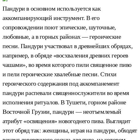
Пандури в основном используется как
аккомпанирующий инструмент. В его
сопровождении поют эпические, шуточные,
любовные, а в горных районах — героические
песни.
Пандури участвовал в древнейших обрядах,
например, в обряде «восхваления древних героев
чашами», во время которого пили священное пиво
и пели героические хвалебные песни. Стихи
героического содержания под аккомпанемент
пандури распевали священнослужители во время
исполнения ритуалов.
В Тушети, горном районе
Восточной Грузии, пандури — неотъемлемый
атрибут «освящения» новогоднего пива. Выглядит
этот обряд так: женщины, играя на пандури, обходят
вокруг деревянного сосуда для пива, на котором