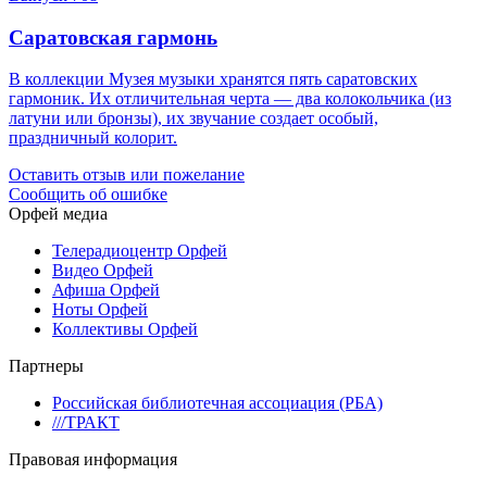
Саратовская гармонь
В коллекции Музея музыки хранятся пять саратовских
гармоник. Их отличительная черта — два колокольчика (из
латуни или бронзы), их звучание создает особый,
праздничный колорит.
Оставить отзыв или пожелание
Сообщить об ошибке
Орфей медиа
Телерадиоцентр Орфей
Видео Орфей
Афиша Орфей
Ноты Орфей
Коллективы Орфей
Партнеры
Российская библиотечная ассоциация (РБА)
///ТРАКТ
Правовая информация