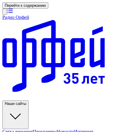
Перейти к содержанию
Радио Орфей
Наши сайты
Сетка вещания
Программы
Новости
Интернет-