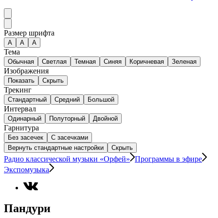
Размер шрифта
А
A
A
Тема
Обычная
Светлая
Темная
Синяя
Коричневая
Зеленая
Изображения
Показать
Скрыть
Трекинг
Стандартный
Средний
Большой
Интервал
Одинарный
Полуторный
Двойной
Гарнитура
Без засечек
С засечками
Вернуть стандартные настройки
Скрыть
Радио классической музыки «Орфей»
Программы в эфире
Экспомузыка
Пандури