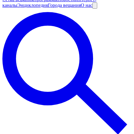
каналы
Энциклопедия
Города вещания
О нас