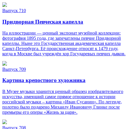
Выпуск 710
Придворная Певческая капелла
На иллюстрации — ценный экспонат музейной коллекции:
фотография 1895 года, где запечатлены певчие Придворной
капеллы. Ныне это Государственная академическая капелла
Санкт‑Петербурга. Её происхождение относят к 1479 году,
когда в Москве был учреждён хор Государевых певчих дьяков.
Выпуск 709
Картина крепостного художника
В Музее музыки хранится ценный образец изобразительного
искусства, имеющий самое прямое отношение к истории
российской музыки – картина «Иван Сусанин». По легенде,
полотно было подарено Михаилу Ивановичу Глинке после
премьеры его оперы «Жизнь за царя».
Выпуск 708