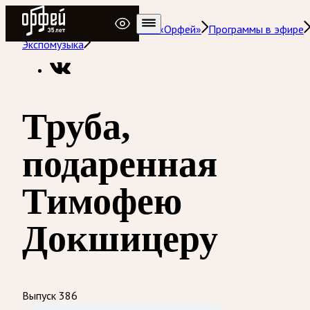
Радио Орфей
Радио классической музыки «Орфей»
Программы в эфире
Экспомузыка
Труба,
подаренная
Тимофею
Докшицеру
Выпуск 386