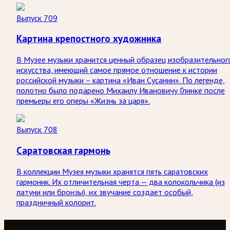
Выпуск 709
Картина крепостного художника
В Музее музыки хранится ценный образец изобразительног
искусства, имеющий самое прямое отношение к истории
российской музыки – картина «Иван Сусанин». По легенде,
полотно было подарено Михаилу Ивановичу Глинке после
премьеры его оперы «Жизнь за царя».
Выпуск 708
Саратовская гармонь
В коллекции Музея музыки хранятся пять саратовских
гармоник. Их отличительная черта — два колокольчика (из
латуни или бронзы), их звучание создает особый,
праздничный колорит.