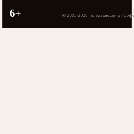
6+
©
2005
-
2026
Телерадиоцентр «Орф