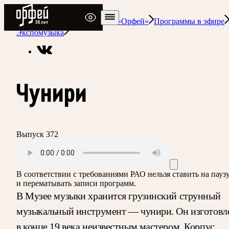
Радио Орфей
Радио классической музыки «Орфей»
Программы в эфире
Экспомузыка
Чунири
Выпуск 372
В соответствии с требованиями
РАО
нельзя ставить на пауз
и перематывать записи программ.
В Музее музыки хранится грузинский струнный
музыкальный инструмент — чунири. Он изготовл
в конце 19 века неизвестным мастером. Корпус