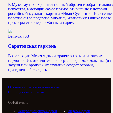
В Музее музыки хранится ценный образец изобразительног
искусства, имеющий самое прямое отношение к истории
российской музыки – картина «Иван Сусанин». По легенде,
полотно было подарено Михаилу Ивановичу Глинке после
премьеры его оперы «Жизнь за царя».
Выпуск 708
Саратовская гармонь
В коллекции Музея музыки хранятся пять саратовских
гармоник. Их отличительная черта — два колокольчика (из
латуни или бронзы), их звучание создает особый,
праздничный колорит.
Оставить отзыв или пожелание
Сообщить об ошибке
Орфей медиа
Телерадиоцентр Орфей
Видео Орфей