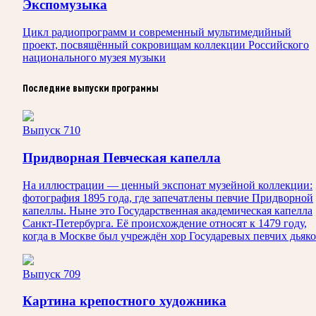
Экспомузыка
Цикл радиопрограмм и современный мультимедийный
проект, посвящённый сокровищам коллекции Российского
национального музея музыки
Последние выпуски программы
Выпуск 710
Придворная Певческая капелла
На иллюстрации — ценный экспонат музейной коллекции:
фотография 1895 года, где запечатлены певчие Придворной
капеллы. Ныне это Государственная академическая капелла
Санкт‑Петербурга. Её происхождение относят к 1479 году,
когда в Москве был учреждён хор Государевых певчих дьяко
Выпуск 709
Картина крепостного художника