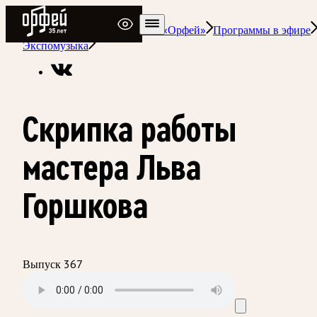
Радио Орфей
Радио классической музыки «Орфей»
Программы в эфире
Экспомузыка
Скрипка работы
мастера Льва
Горшкова
Выпуск 367