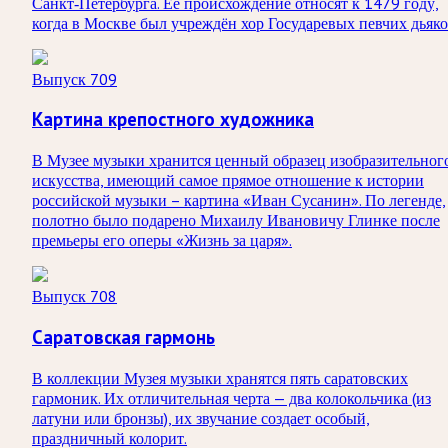
Санкт‑Петербурга. Её происхождение относят к 1479 году,
когда в Москве был учреждён хор Государевых певчих дьяко
Выпуск 709
Картина крепостного художника
В Музее музыки хранится ценный образец изобразительног
искусства, имеющий самое прямое отношение к истории
российской музыки – картина «Иван Сусанин». По легенде,
полотно было подарено Михаилу Ивановичу Глинке после
премьеры его оперы «Жизнь за царя».
Выпуск 708
Саратовская гармонь
В коллекции Музея музыки хранятся пять саратовских
гармоник. Их отличительная черта — два колокольчика (из
латуни или бронзы), их звучание создает особый,
праздничный колорит.