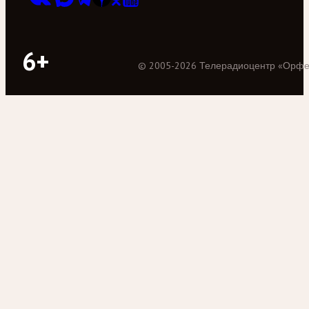
6+
©
2005
-
2026
Телерадиоцентр «Орф