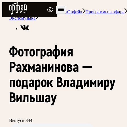
Радио Орфей
Радио классической музыки «Орфей»
Программы в эфире
Экспомузыка
Фотография
Рахманинова —
подарок Владимиру
Вильшау
Выпуск 344