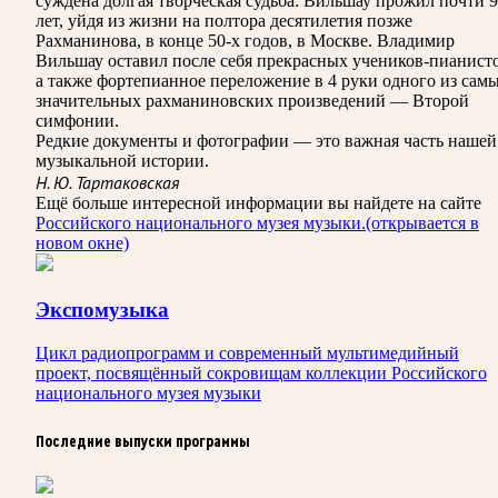
суждена долгая творческая судьба: Вильшау прожил почти 
лет, уйдя из жизни на полтора десятилетия позже
Рахманинова, в конце 50-х годов, в Москве. Владимир
Вильшау оставил после себя прекрасных учеников-пианисто
а также фортепианное переложение в 4 руки одного из сам
значительных рахманиновских произведений — Второй
симфонии.
Редкие документы и фотографии — это важная часть нашей
музыкальной истории.
Н. Ю. Тартаковская
Ещё больше интересной информации вы найдете на сайте
Российского национального музея музыки.
(открывается в
новом окне)
Экспомузыка
Цикл радиопрограмм и современный мультимедийный
проект, посвящённый сокровищам коллекции Российского
национального музея музыки
Последние выпуски программы