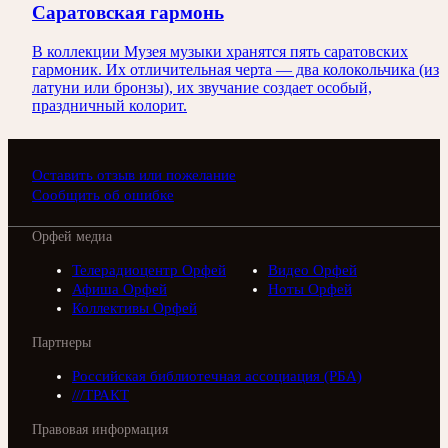
Саратовская гармонь
В коллекции Музея музыки хранятся пять саратовских
гармоник. Их отличительная черта — два колокольчика (из
латуни или бронзы), их звучание создает особый,
праздничный колорит.
Оставить отзыв или пожелание
Сообщить об ошибке
Орфей медиа
Телерадиоцентр Орфей
Видео Орфей
Афиша Орфей
Ноты Орфей
Коллективы Орфей
Партнеры
Российская библиотечная ассоциация (РБА)
///ТРАКТ
Правовая информация