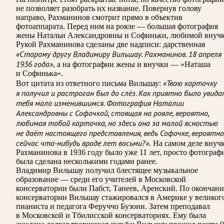
не позволяет разобрать их название. Повернув голову
направо, Рахманинов смотрит прямо в объектив
фотоаппарата. Перед ним на рояле — большая фотография
жены Натальи Александровны и Софиньки, любимой внучк
Рукой Рахманинова сделаны две надписи: дарственная
«Старому другу Владимиру Вильшау. Рахманинов. 18 апреля
1936 года»
, а на фотографии жены и внучки — «Наташа
и Софинька».
«Твою карточку
Вот цитата из ответного письма Вильшау:
я получил и растроган был до слёз. Как приятно было увид
тебя мало изменившимся. Фотография Наталии
Александровны с Софочкой, стоящая на рояле, вероятно,
любимая тобой карточка, но здесь она за малой ясностью
не даёт настоящего представления, ведь Софочке, вероятно
сейчас что-нибудь вроде лет восьми?»
. На самом деле внуч
Рахманинова в 1936 году было уже 11 лет, просто фотограф
была сделана несколькими годами ранее.
Владимир Вильшау получил блестящее музыкальное
образование — среди его учителей в Московской
консерватории были Пабст, Танеев, Аренский. По окончан
консерватории Вильшау стажировался в Америке у великог
пианиста и педагога Феруччо Бузони. Затем преподавал
в Московской и Тбилисской консерваториях. Ему была