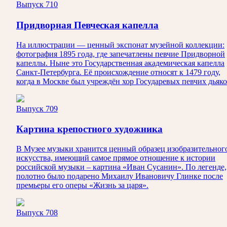
Выпуск 710
Придворная Певческая капелла
На иллюстрации — ценный экспонат музейной коллекции:
фотография 1895 года, где запечатлены певчие Придворной
капеллы. Ныне это Государственная академическая капелла
Санкт‑Петербурга. Её происхождение относят к 1479 году,
когда в Москве был учреждён хор Государевых певчих дьяко
Выпуск 709
Картина крепостного художника
В Музее музыки хранится ценный образец изобразительног
искусства, имеющий самое прямое отношение к истории
российской музыки – картина «Иван Сусанин». По легенде,
полотно было подарено Михаилу Ивановичу Глинке после
премьеры его оперы «Жизнь за царя».
Выпуск 708