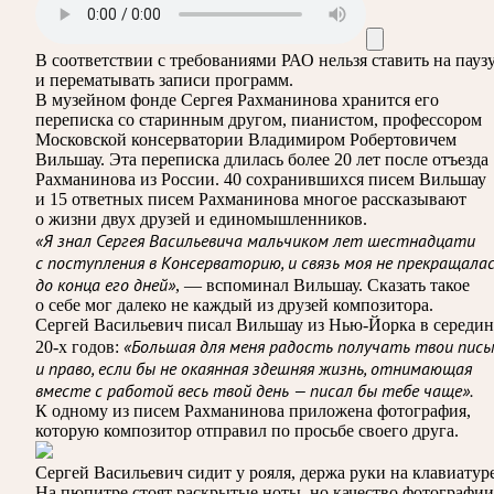
В соответствии с требованиями
РАО
нельзя ставить на пауз
и перематывать записи программ.
В музейном фонде Сергея Рахманинова хранится его
переписка со старинным другом, пианистом, профессором
Московской консерватории Владимиром Робертовичем
Вильшау. Эта переписка длилась более 20 лет после отъезда
Рахманинова из России. 40 сохранившихся писем Вильшау
и 15 ответных писем Рахманинова многое рассказывают
о жизни двух друзей и единомышленников.
«Я знал Сергея Васильевича мальчиком лет шестнадцати
с поступления в Консерваторию, и связь моя не прекращала
до конца его дней»
, — вспоминал Вильшау. Сказать такое
о себе мог далеко не каждый из друзей композитора.
Сергей Васильевич писал Вильшау из Нью-Йорка в середин
«Большая для меня радость получать твои пись
20-х годов:
и право, если бы не окаянная здешняя жизнь, отнимающая
вместе с работой весь твой день — писал бы тебе чаще».
К одному из писем Рахманинова приложена фотография,
которую композитор отправил по просьбе своего друга.
Сергей Васильевич сидит у рояля, держа руки на клавиатуре
На пюпитре стоят раскрытые ноты, но качество фотографии