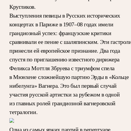
Кругликов.
Выступления певицы в Русских исторических
концертах в Париже в 1907–08 годах имели
грандиозный успех: французские критики
сравнивали ее пение с шаляпинским. Эти гастрол
принесли ей европейское признание. Два года
спустя по приглашению известного дирижера
Феликса Моттля Збруева с триумфом спела
в Мюнхене сложнейшую партию Эрды в «Кольце
нибелунга» Вагнера. Это был первый случай
участия русской артистки за рубежом в одной
из главных ролей грандиозной вагнеровской
тетралогии.
Одна из самых ярких партий в репертуаре