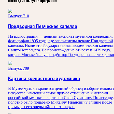
Последние выпуски программы
Выпуск 710
Придворная Певческая капелла
На иллюстрации — ценный экспонат музейной коллекции:
фотография 1895 года, где запечатлены певчие Придворной
капеллы. Ныне это Государственная академическая капелла
Санкт‑Петербурга. Её происхождение относят к 1479 году,
когда в Москве был учреждён хор Государевых певчих дьяко
Выпуск 709
Картина крепостного художника
В Музее музыки хранится ценный образец изобразительног
искусства, имеющий самое прямое отношение к истории
российской музыки – картина «Иван Сусанин». По легенде,
полотно было подарено Михаилу Ивановичу Глинке после
премьеры его оперы «Жизнь за царя».