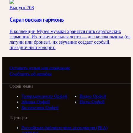
Выпуск 708
Саратовская гармонь
В коллекции Музея музыки хранятся пять саратовских
гармоник. Их отличительная черта — два колокольчика (из
латуни или бронзы), их звучание создает особый,
праздничный колорит.
Оставить отзыв или пожелание
Сообщить об ошибке
Орфей медиа
Телерадиоцентр Орфей
Видео Орфей
Афиша Орфей
Ноты Орфей
Коллективы Орфей
Партнеры
Российская библиотечная ассоциация (РБА)