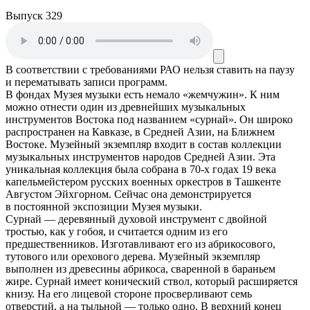
Выпуск 329
В соответствии с требованиями
РАО
нельзя ставить на паузу
и перематывать записи программ.
В фондах Музея музыки есть немало «жемчужин». К ним
можно отнести один из древнейших музыкальных
инструментов Востока под названием «сурнай». Он широко
распространен на Кавказе, в Средней Азии, на Ближнем
Востоке. Музейный экземпляр входит в состав коллекции
музыкальных инструментов народов Средней Азии. Эта
уникальная коллекция была собрана в 70-х годах 19 века
капельмейстером русских военных оркестров в Ташкенте
Августом Эйхгорном. Сейчас она демонстрируется
в постоянной экспозиции Музея музыки.
Сурнай — деревянный духовой инструмент с двойной
тростью, как у гобоя, и считается одним из его
предшественников. Изготавливают его из абрикосового,
тутового или орехового дерева. Музейный экземпляр
выполнен из древесины абрикоса, сваренной в бараньем
жире. Сурнай имеет конический ствол, который расширяется
книзу. На его лицевой стороне просверливают семь
отверстий, а на тыльной — только одно. В верхний конец