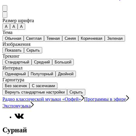
Размер шрифта
А
A
A
Тема
Обычная
Светлая
Темная
Синяя
Коричневая
Зеленая
Изображения
Показать
Скрыть
Трекинг
Стандартный
Средний
Большой
Интервал
Одинарный
Полуторный
Двойной
Гарнитура
Без засечек
С засечками
Вернуть стандартные настройки
Скрыть
Радио классической музыки «Орфей»
Программы в эфире
Экспомузыка
Сурнай