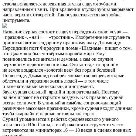
ствола вставляется деревянная втулка с двумя зубцами,
направленными вниз. При вращении втулки зубцы закрывают
часть верхних отверстий. Так осуществляется настройка
инструмента.
Название сурная состоит из двух персидских слов: «сур» —
«праздник», «най» — «тростник». Изобретение инструмента
приписывают легендарному иранскому шаху Джамшиду.
Персидский поэт Фирдоуси в поэме «Шахнаме» пишет о том,
что Джамшид был четвёртым королём мира. Ему
повиновались все ангелы и демоны, а сам он служил
верховным первосвященником. Считается, что при нём
на земле воцарился «золотой век» без горя и болезней.
По легенде, Джамшид изобрёл множество вещей, которые
облегчили и украсили жизнь людей — в том числе
и замечательный музыкальный инструмент.
Звук сурная сильный, яркий и пронзительный. Поэтому
на нём играют на открытом воздухе. Как правило, сурнай
всегда солирует. В уличный ансамбль, сопровождающий
различные массовые праздники, кроме сурная входят длинная
труба «карнай» и парные литавры «нагора».
Сурнай упоминается в работах средневекового ученого
и философа Ибн Сины, а изображения инструмента часто
встречаются на миниатюрах 16 — 18 веков в сценах военных
сражений.