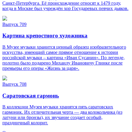
Санкт‑Петербурга. Её происхождение относят к 1479 году,
когда в Москве был учреждён хор Государевых певчих дьяков.
Выпуск 709
Картина крепостного художника
В Музее музыки хранится ценный образец изобразительного
искусства, имеющий самое прямое отношение к истории
российской музыки – картина «Иван Сусанин». По легенде,
полотно было подарено Михаилу Ивановичу Глинке после
премьеры его оперы «Жизнь за царя».
Выпуск 708
Саратовская гармонь
В коллекции Музея музыки хранятся пять саратовских
гармоник. Их отличительная черта — два колокольчика (из
латуни или бронзы), их звучание создает особый,
праздничный колорит.