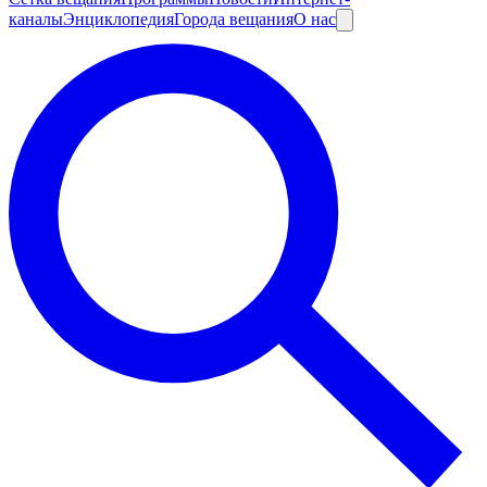
каналы
Энциклопедия
Города вещания
О нас