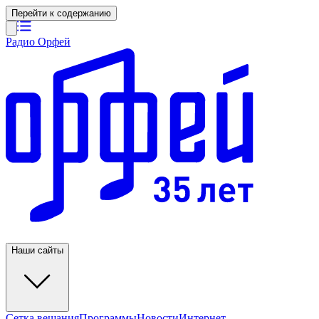
Перейти к содержанию
Радио Орфей
Наши сайты
Сетка вещания
Программы
Новости
Интернет-