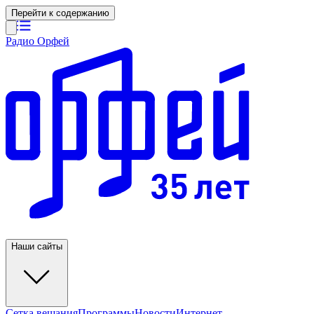
Перейти к содержанию
Радио Орфей
Наши сайты
Сетка вещания
Программы
Новости
Интернет-