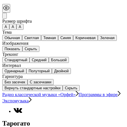
Размер шрифта
А
A
A
Тема
Обычная
Светлая
Темная
Синяя
Коричневая
Зеленая
Изображения
Показать
Скрыть
Трекинг
Стандартный
Средний
Большой
Интервал
Одинарный
Полуторный
Двойной
Гарнитура
Без засечек
С засечками
Вернуть стандартные настройки
Скрыть
Радио классической музыки «Орфей»
Программы в эфире
Экспомузыка
Тарогато