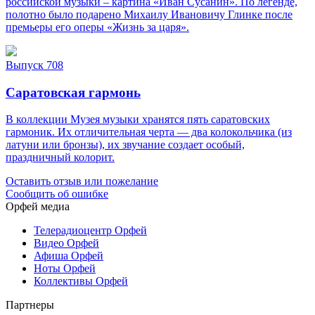
российской музыки – картина «Иван Сусанин». По легенде,
полотно было подарено Михаилу Ивановичу Глинке после
премьеры его оперы «Жизнь за царя».
Выпуск 708
Саратовская гармонь
В коллекции Музея музыки хранятся пять саратовских
гармоник. Их отличительная черта — два колокольчика (из
латуни или бронзы), их звучание создает особый,
праздничный колорит.
Оставить отзыв или пожелание
Сообщить об ошибке
Орфей медиа
Телерадиоцентр Орфей
Видео Орфей
Афиша Орфей
Ноты Орфей
Коллективы Орфей
Партнеры