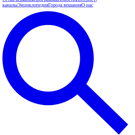
каналы
Энциклопедия
Города вещания
О нас