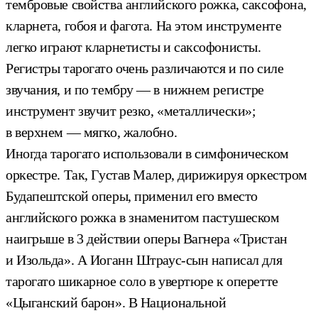
тембровые свойства английского рожка, саксофона,
кларнета, гобоя и фагота. На этом инструменте
легко играют кларнетисты и саксофонисты.
Регистры тарогато очень различаются и по силе
звучания, и по тембру — в нижнем регистре
инструмент звучит резко, «металлически»;
в верхнем — мягко, жалобно.
Иногда тарогато использовали в симфоническом
оркестре. Так, Густав Малер, дирижируя оркестром
Будапештской оперы, применил его вместо
английского рожка в знаменитом пастушеском
наигрыше в 3 действии оперы Вагнера «Тристан
и Изольда». А Иоганн Штраус-сын написал для
тарогато шикарное соло в увертюре к оперетте
«Цыганский барон».
В Национальной