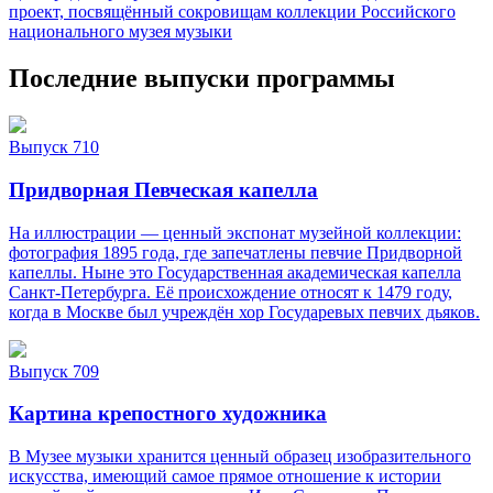
проект, посвящённый сокровищам коллекции Российского
национального музея музыки
Последние выпуски программы
Выпуск 710
Придворная Певческая капелла
На иллюстрации — ценный экспонат музейной коллекции:
фотография 1895 года, где запечатлены певчие Придворной
капеллы. Ныне это Государственная академическая капелла
Санкт‑Петербурга. Её происхождение относят к 1479 году,
когда в Москве был учреждён хор Государевых певчих дьяков.
Выпуск 709
Картина крепостного художника
В Музее музыки хранится ценный образец изобразительного
искусства, имеющий самое прямое отношение к истории