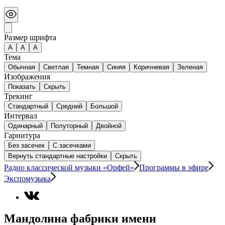
Размер шрифта
А
A
A
Тема
Обычная
Светлая
Темная
Синяя
Коричневая
Зеленая
Изображения
Показать
Скрыть
Трекинг
Стандартный
Средний
Большой
Интервал
Одинарный
Полуторный
Двойной
Гарнитура
Без засечек
С засечками
Вернуть стандартные настройки
Скрыть
Радио классической музыки «Орфей»
Программы в эфире
Экспомузыка
Мандолина фабрики имени