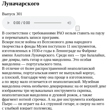
Луначарского
Выпуск 301
В соответствии с требованиями
РАО
нельзя ставить на паузу
и перематывать записи программ.
Вскоре после войны из Всесоюзного дома народного
творчества в фонды Музея поступило 11 инструментов,
изготовленных в 1930-е годы в Ленинграде на Фабрике
имени Анатолия Луначарского. Среди них — три балалайки,
две домры, пять гитар и одна мандолина. Это особая
мандолина — португальского типа.
В отличие от более распространенной неаполитанской
мандолины, португальская имеет не выпуклый корпус,
а плоский, благодаря чему она проще в изготовлении,
а по звуку мало отличается от неаполитанской. Музейная
мандолина очень необычно декорирована: на ее верхней деке
изображены три музыкальных инструмента скрипка,
неаполитанская мандолина и духовой рожок, а также
фрагмент нотной строчки. А на дне инструмента изображен
Пьеро — он играет на 4-х струнной гитаре, и сверху на него
с улыбкой взирает полумесяц.