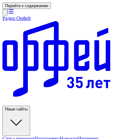
Перейти к содержанию
Радио Орфей
Наши сайты
Сетка вещания
Программы
Новости
Интернет-