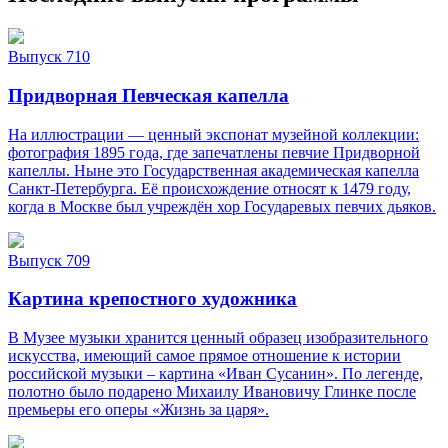
Выпуск 710
Придворная Певческая капелла
На иллюстрации — ценный экспонат музейной коллекции:
фотография 1895 года, где запечатлены певчие Придворной
капеллы. Ныне это Государственная академическая капелла
Санкт‑Петербурга. Её происхождение относят к 1479 году,
когда в Москве был учреждён хор Государевых певчих дьяков.
Выпуск 709
Картина крепостного художника
В Музее музыки хранится ценный образец изобразительного
искусства, имеющий самое прямое отношение к истории
российской музыки – картина «Иван Сусанин». По легенде,
полотно было подарено Михаилу Ивановичу Глинке после
премьеры его оперы «Жизнь за царя».