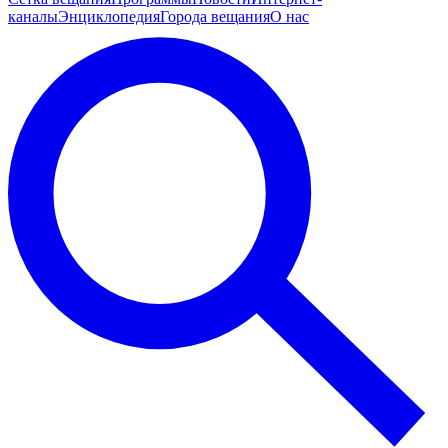
каналы
Энциклопедия
Города вещания
О нас