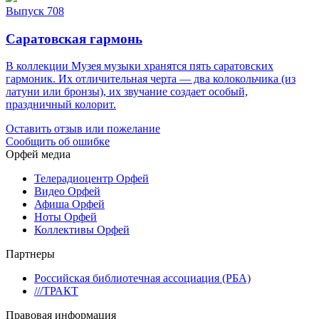
Выпуск 708
Саратовская гармонь
В коллекции Музея музыки хранятся пять саратовских
гармоник. Их отличительная черта — два колокольчика (из
латуни или бронзы), их звучание создает особый,
праздничный колорит.
Оставить отзыв или пожелание
Сообщить об ошибке
Орфей медиа
Телерадиоцентр Орфей
Видео Орфей
Афиша Орфей
Ноты Орфей
Коллективы Орфей
Партнеры
Российская библиотечная ассоциация (РБА)
///ТРАКТ
Правовая информация