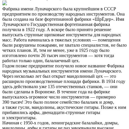
Фабрика имени Луначарского была крупнейшим в СССР
предприятием по производству народных инструментов. Она
была создана на базе фортепианной фабрики «ШрЁдер». Имя
Луначарского Государственная фортепианная фабрика
получила в 1922 году. А вскоре было принято решение
выпускать струнные щипковые инструменты для народных
масс. Работа начиналась в тяжелых условиях — помещения
были разрушены пожарами, не хватало специалистов, не было
четких планов. И, тем не менее, уже в 1925 году было
изготовлено почти 26 тысяч инструментов — хотя тогда
работал только один, балалаечный цех.
Годом позже предприятие получило новое название Фабрика
народных музыкальных инструментов имени Луначарского.
Через несколько лет был открыт мандолинный цех — это
расширило производственные площади фабрики. В 1934 году
здесь действовало уже 135 отечественных станков, — они
были сделаны в Воронеже. В течение года на фабрике
выпускалось огромное число инструментов — примерно
390 тысяч! Это было полное семейство балалаек и домр,
а также гусли, мандолины, акустические гитары. Позже к ним
прибавились арфы, двенадцати-струнные гитары
и электрогитары.
Начиная с 1950-х годов, ленинградские балалайки, домры,
мандолины, арфы и гитары не раз завоевывали высокие