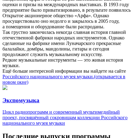
оценки и призы на международных выставках.
В 1993 году
предприятие было приватизировано, в результате появилось
Открытое акционерное общество «Арфа». Однако
просуществовало оно недолго и закрылось в 2005 году,
а помещения и оборудование были распроданы.
Так грустно закончилась некогда славная история главной
отечественной фабрики народных инструментов. Однако
сделанные на фабрике имени Луначарского прекрасные
балалайки, домбры, мандолины, гитары и сегодня
продолжают служить музыкальному искусству.
Редкие музыкальные инструменты — это живая история
музыки.
Ещё больше интересной информации вы найдете на сайте
Российского национального музея музыки.
(открывается в
новом окне)
Экспомузыка
Цикл радиопрограмм и современный мультимедийный
проект, посвящённый сокровищам коллекции Российского
национального музея музыки
Последние выпуски программы