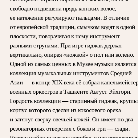
свободно подвешена прядь конских волос,
её натяжение регулируют пальцами. В отличие
от европейской традиции, смычком водят в одной
плоскости, поворачивая к нему инструмент
разными струнами. При игре гиджак держат
вертикально, опирая «ножкой» о пол или колено.
Одной из самых ценных в Музее музыки является
коллекция музыкальных инструментов Средней
Азии — в конце XIX века её собрал капельмейсте
военных оркестров в Ташкенте Август Эйхгорн.
Гордость коллекции — старинный гиджак, круглы
корпус которого сделан из кокосового ореха
и затянут сверху овечьей кожей. Он имеет по два
резонаторных отверстия с боков и три — сзади.
Вверху шейки вырезана коробка, в нее вставлено д