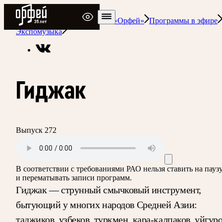
Радио Орфей
Радио классической музыки «Орфей»
Программы в эфире
Экспомузыка
Гиджак
Выпуск 272
В соответствии с требованиями
РАО
нельзя ставить на пауз
и перематывать записи программ.
Гиджак — струнный смычковый инструмент,
бытующий у многих народов Средней Азии:
таджиков, узбеков, туркмен, кара-калпаков, уйгуро