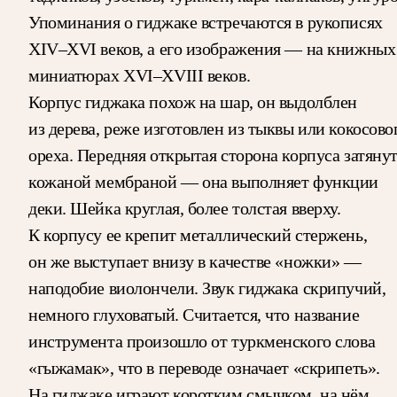
Упоминания о гиджаке встречаются в рукописях
XIV–XVI веков, а его изображения — на книжных
миниатюрах XVI–XVIII веков.
Корпус гиджака похож на шар, он выдолблен
из дерева, реже изготовлен из тыквы или кокосово
ореха. Передняя открытая сторона корпуса затяну
кожаной мембраной — она выполняет функции
деки. Шейка круглая, более толстая вверху.
К корпусу ее крепит металлический стержень,
он же выступает внизу в качестве «ножки» —
наподобие виолончели. Звук гиджака скрипучий,
немного глуховатый. Считается, что название
инструмента произошло от туркменского слова
«гыжамак», что в переводе означает «скрипеть».
На гиджаке играют коротким смычком, на нём