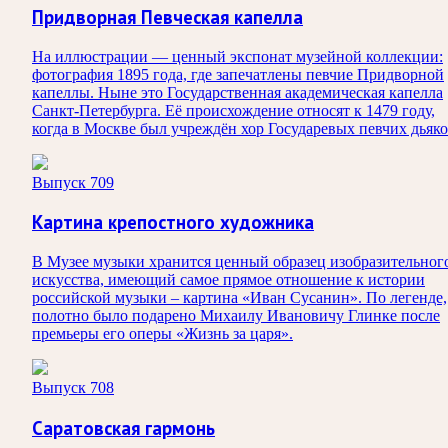
Придворная Певческая капелла
На иллюстрации — ценный экспонат музейной коллекции:
фотография 1895 года, где запечатлены певчие Придворной
капеллы. Ныне это Государственная академическая капелла
Санкт‑Петербурга. Её происхождение относят к 1479 году,
когда в Москве был учреждён хор Государевых певчих дьяко
Выпуск 709
Картина крепостного художника
В Музее музыки хранится ценный образец изобразительног
искусства, имеющий самое прямое отношение к истории
российской музыки – картина «Иван Сусанин». По легенде,
полотно было подарено Михаилу Ивановичу Глинке после
премьеры его оперы «Жизнь за царя».
Выпуск 708
Саратовская гармонь