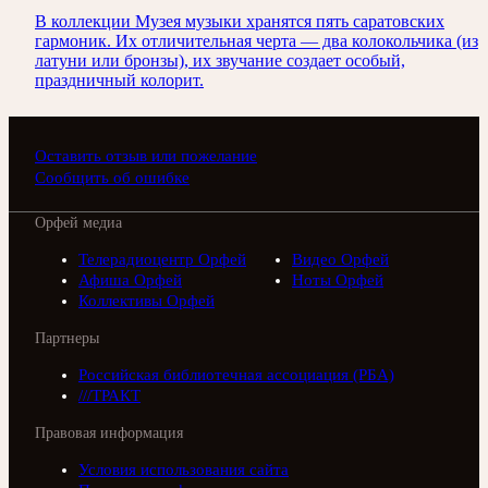
В коллекции Музея музыки хранятся пять саратовских
гармоник. Их отличительная черта — два колокольчика (из
латуни или бронзы), их звучание создает особый,
праздничный колорит.
Оставить отзыв или пожелание
Сообщить об ошибке
Орфей медиа
Телерадиоцентр Орфей
Видео Орфей
Афиша Орфей
Ноты Орфей
Коллективы Орфей
Партнеры
Российская библиотечная ассоциация (РБА)
///ТРАКТ
Правовая информация
Условия использования сайта