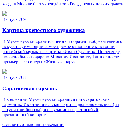
когда в Москве был учреждён хор Государевых певчих дьяков.
Выпуск 709
Картина крепостного художника
В Музее музыки хранится ценный образец изобразительного
искусства, имеющий самое прямое отношение к истории
российской музыки – картина «Иван Сусанин». По легенде,
полотно было подарено Михаилу Ивановичу Глинке после
премьеры его оперы «Жизнь за царя».
Выпуск 708
Саратовская гармонь
В коллекции Музея музыки хранятся пять саратовских
гармоник. Их отличительная черта — два колокольчика (из
латуни или бронзы), их звучание создает особый,
праздничный колорит.
Оставить отзыв или пожелание