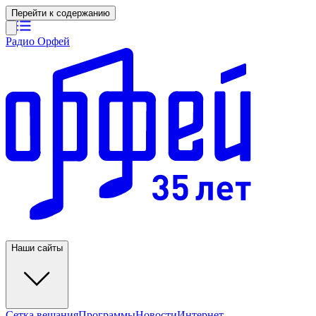
Перейти к содержанию
Радио Орфей
Наши сайты
Сетка вещания
Программы
Новости
Интернет-