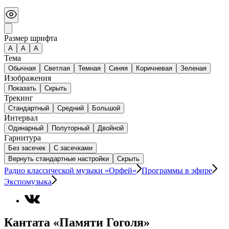
Размер шрифта
А
A
A
Тема
Обычная
Светлая
Темная
Синяя
Коричневая
Зеленая
Изображения
Показать
Скрыть
Трекинг
Стандартный
Средний
Большой
Интервал
Одинарный
Полуторный
Двойной
Гарнитура
Без засечек
С засечками
Вернуть стандартные настройки
Скрыть
Радио классической музыки «Орфей»
Программы в эфире
Экспомузыка
Кантата «Памяти Гоголя»