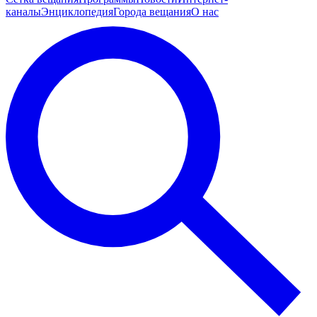
каналы
Энциклопедия
Города вещания
О нас