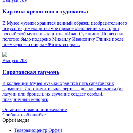
Выпуск 709
Картина крепостного художника
В Музее музыки хранится ценный образец изобразительного
искусства, имеющий самое прямое отношение к истории
российской музыки – картина «Иван Сусанин». По легенде,
полотно было подарено Михаилу Ивановичу Глинке после
премьеры его оперы «Жизнь за царя».
Выпуск 708
Саратовская гармонь
В коллекции Музея музыки хранятся пять саратовских
гармоник. Их отличительная черта — два колокольчика (из
латуни или бронзы), их звучание создает особый,
праздничный колорит.
Оставить отзыв или пожелание
Сообщить об ошибке
Орфей медиа
Телерадиоцентр Орфей