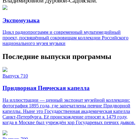
Владимировной Дуровой-Садовской.
Экспомузыка
Цикл радиопрограмм и современный мультимедийный
проект, посвящённый сокровищам коллекции Российского
национального музея музыки
Последние выпуски программы
Выпуск 710
Придворная Певческая капелла
На иллюстрации — ценный экспонат музейной коллекции:
фотография 1895 года, где запечатлены певчие Придворной
капеллы. Ныне это Государственная академическая капелла
Санкт‑Петербурга. Её происхождение относят к 1479 году,
когда в Москве был учреждён хор Государевых певчих дьяков.