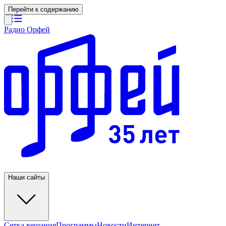
Перейти к содержанию
Радио Орфей
Наши сайты
Сетка вещания
Программы
Новости
Интернет-