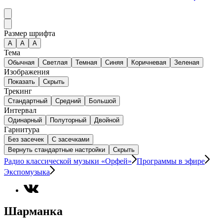
Размер шрифта
А
A
A
Тема
Обычная
Светлая
Темная
Синяя
Коричневая
Зеленая
Изображения
Показать
Скрыть
Трекинг
Стандартный
Средний
Большой
Интервал
Одинарный
Полуторный
Двойной
Гарнитура
Без засечек
С засечками
Вернуть стандартные настройки
Скрыть
Радио классической музыки «Орфей»
Программы в эфире
Экспомузыка
Шарманка