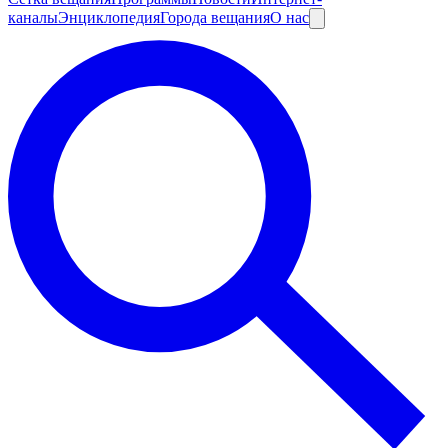
каналы
Энциклопедия
Города вещания
О нас