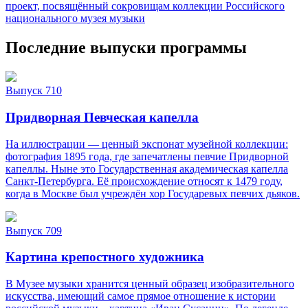
проект, посвящённый сокровищам коллекции Российского
национального музея музыки
Последние выпуски программы
Выпуск 710
Придворная Певческая капелла
На иллюстрации — ценный экспонат музейной коллекции:
фотография 1895 года, где запечатлены певчие Придворной
капеллы. Ныне это Государственная академическая капелла
Санкт‑Петербурга. Её происхождение относят к 1479 году,
когда в Москве был учреждён хор Государевых певчих дьяков.
Выпуск 709
Картина крепостного художника
В Музее музыки хранится ценный образец изобразительного
искусства, имеющий самое прямое отношение к истории