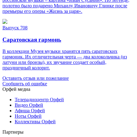
российской музыки – картина «Иван Сусанин». По легенде,
полотно было подарено Михаилу Ивановичу Глинке после
премьеры его оперы «Жизнь за царя».
Выпуск 708
Саратовская гармонь
В коллекции Музея музыки хранятся пять саратовских
гармоник. Их отличительная черта — два колокольчика (из
латуни или бронзы), их звучание создает особый,
праздничный колорит.
Оставить отзыв или пожелание
Сообщить об ошибке
Орфей медиа
Телерадиоцентр Орфей
Видео Орфей
Афиша Орфей
Ноты Орфей
Коллективы Орфей
Партнеры