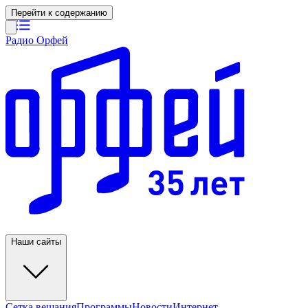
Перейти к содержанию
Радио Орфей
Наши сайты
Сетка вещания
Программы
Новости
Интернет-