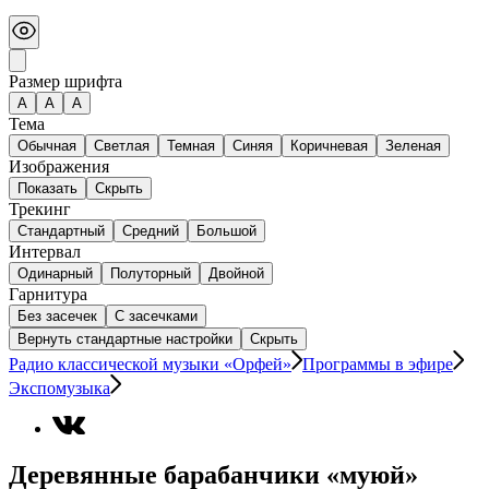
Размер шрифта
А
A
A
Тема
Обычная
Светлая
Темная
Синяя
Коричневая
Зеленая
Изображения
Показать
Скрыть
Трекинг
Стандартный
Средний
Большой
Интервал
Одинарный
Полуторный
Двойной
Гарнитура
Без засечек
С засечками
Вернуть стандартные настройки
Скрыть
Радио классической музыки «Орфей»
Программы в эфире
Экспомузыка
Деревянные барабанчики «муюй»