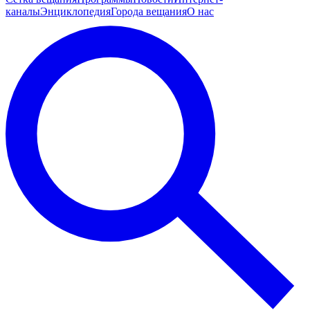
каналы
Энциклопедия
Города вещания
О нас