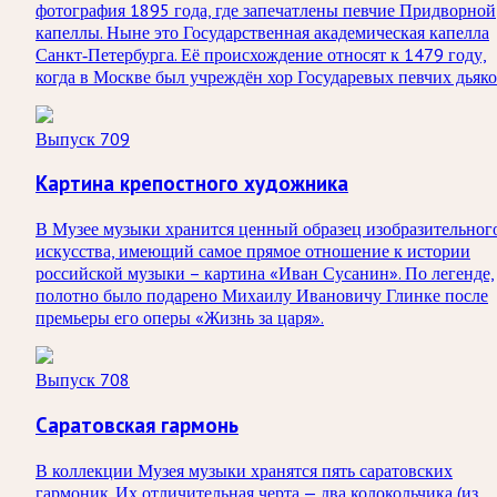
фотография 1895 года, где запечатлены певчие Придворной
капеллы. Ныне это Государственная академическая капелла
Санкт‑Петербурга. Её происхождение относят к 1479 году,
когда в Москве был учреждён хор Государевых певчих дьяко
Выпуск 709
Картина крепостного художника
В Музее музыки хранится ценный образец изобразительног
искусства, имеющий самое прямое отношение к истории
российской музыки – картина «Иван Сусанин». По легенде,
полотно было подарено Михаилу Ивановичу Глинке после
премьеры его оперы «Жизнь за царя».
Выпуск 708
Саратовская гармонь
В коллекции Музея музыки хранятся пять саратовских
гармоник. Их отличительная черта — два колокольчика (из