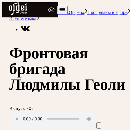
Радио Орфей
Радио классической музыки «Орфей»
Программы в эфире
Экспомузыка
Фронтовая
бригада
Людмилы Геоли
Выпуск 202