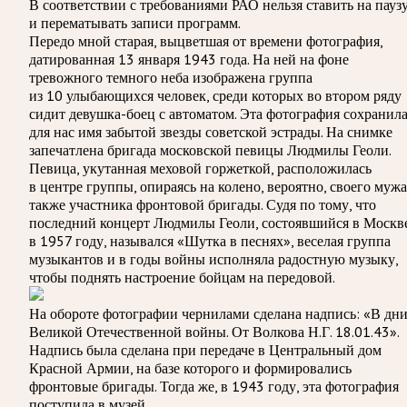
В соответствии с требованиями
РАО
нельзя ставить на пауз
и перематывать записи программ.
Передо мной старая, выцветшая от времени фотография,
датированная 13 января 1943 года. На ней на фоне
тревожного темного неба изображена группа
из 10 улыбающихся человек, среди которых во втором ряду
сидит девушка-боец с автоматом. Эта фотография сохранил
для нас имя забытой звезды советской эстрады. На снимке
запечатлена бригада московской певицы Людмилы Геоли.
Певица, укутанная меховой горжеткой, расположилась
в центре группы, опираясь на колено, вероятно, своего мужа
также участника фронтовой бригады. Судя по тому, что
последний концерт Людмилы Геоли, состоявшийся в Москв
в 1957 году, назывался «Шутка в песнях», веселая группа
музыкантов и в годы войны исполняла радостную музыку,
чтобы поднять настроение бойцам на передовой.
На обороте фотографии чернилами сделана надпись: «В дн
Великой Отечественной войны. От Волкова Н.Г. 18.01.43».
Надпись была сделана при передаче в Центральный дом
Красной Армии, на базе которого и формировались
фронтовые бригады. Тогда же, в 1943 году, эта фотография
поступила в музей.