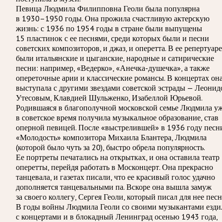
Певица Людмила Филипповна Геоли была популярна
в 1930–1950 годы. Она прожила счастливую актерскую
жизнь: с 1936 по 1954 годы в стране были выпущены
15 пластинок с ее песнями, среди которых были и песни
советских композиторов, и джаз, и оперетта. В ее репертуаре
были итальянские и цыганские, народные и сатирические
песни: например, «Ведерко», «Анечка-душечка», а также
опереточные арии и классические романсы. В концертах он
выступала с другими звездами советской эстрады — Леонид
Утесовым, Клавдией Шульженко, Изабеллой Юрьевой.
Родившаяся в благополучной московской семье Людмила у
в советское время получила музыкальное образование, став
оперной певицей. После «выстрелившей» в 1936 году песн
«Молодость» композитора Михаила Блантера, Людмила
(которой было чуть за 20), быстро обрела популярность.
Ее портреты печатались на открытках, и она оставила театр
оперетты, перейдя работать в Москонцерт. Она прекрасно
танцевала, и газетах писали, что ее красивый голос удачно
дополняется танцевальными па. Вскоре она вышла замуж
за своего коллегу, Сергея Геоли, который писал для нее песн
В годы войны Людмила Геоли со своими музыкантами езди
с концертами и в блокадный Ленинград осенью 1943 года,