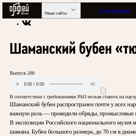
Радио Орфей
Сетка вещания
Радио классической музыки «Орфей»
Программы в эфире
Наши сайты
Шаманский бубен «т
Выпуск 200
В соответствии с требованиями
РАО
нельзя ставить на пау
Шаманский бубен распространен почти у всех нар
важную роль — проводили обряды, промысловые к
В экспозиции Российского национального музея 
шамана. Бубен большого размера, до 70 см в диам