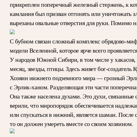
прикреплен поперечный железный стержень, к ко
камлания был призван отгонять или уничтожать з
вырезаны овальные отверстия для руки. Помимо н
С бубном связан сложный комплекс обрядово-ми
модели Вселенной, которое ярче всего проявляется
У народов Южной Сибири, в том числе у хакасов, 
месяц, звезды, птицы. Здесь живет бог-создатель
Хозяин нижнего подземного мира — грозный Эрлик
с Эрлик-ханом. Разделяющая эти части поперечн
Она также населена духами. Это духи, связанные с
верили, что миропорядок обеспечивается надле
или спускаться в нижний, является шаман. После 
то он должен умереть вместе со своим хозяином.