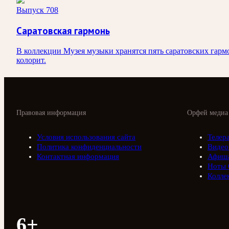
Выпуск 708
Саратовская гармонь
В коллекции Музея музыки хранятся пять саратовских гармо
колорит.
Правовая информация
Орфей медиа
Условия использования сайта
Телер
Политика конфиденциальности
Видео
Контактная информация
Афиш
Ноты 
Колле
6+