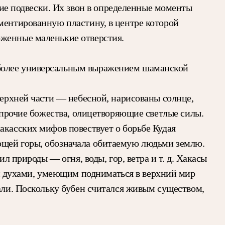
е подвески. Их звон в определенные моменты
ментированную пластину, в центре которой
оженные маленькие отверстия.
иболее универсальным выражением шаманской
верхней части — небесной, нарисованы солнце,
и прочие божества, олицетворяющие светлые силы.
акасских мифов повествует о борьбе Кудая
ющей горы, обозначала обитаемую людьми землю.
л природы — огня, воды, гор, ветра и т. д. Хакасы
 духами, умеющим подниматься в верхний мир
вали. Поскольку бубен считался живым существом,