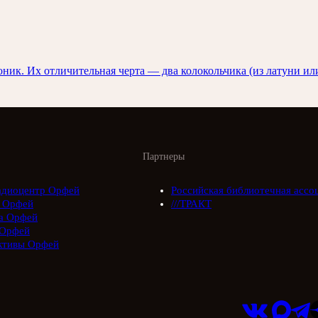
ник. Их отличительная черта — два колокольчика (из латуни ил
Партнеры
адиоцентр Орфей
Российская библиотечная ассо
 Орфей
///ТРАКТ
а Орфей
Орфей
ктивы Орфей