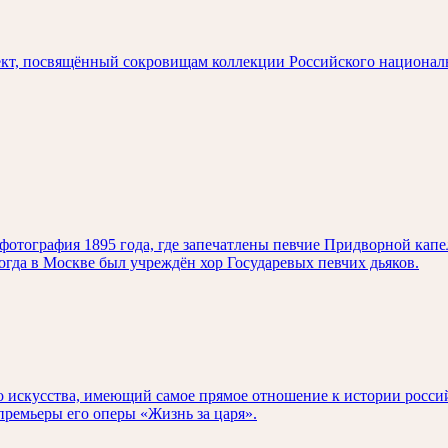
кт, посвящённый сокровищам коллекции Российского национал
отография 1895 года, где запечатлены певчие Придворной капел
когда в Москве был учреждён хор Государевых певчих дьяков.
о искусства, имеющий самое прямое отношение к истории росси
ремьеры его оперы «Жизнь за царя».