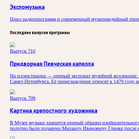
Экспомузыка
Цикл радиопрограмм и современный мультимедийный прое
Последние выпуски программы
Выпуск 710
Придворная Певческая капелла
На иллюстрации — ценный экспонат музейной коллекции: ф
Санкт‑Петербурга. Её происхождение относят к 1479 году, 
Выпуск 709
Картина крепостного художника
В Музее музыки хранится ценный образец изобразительног
полотно было подарено Михаилу Ивановичу Глинке после п