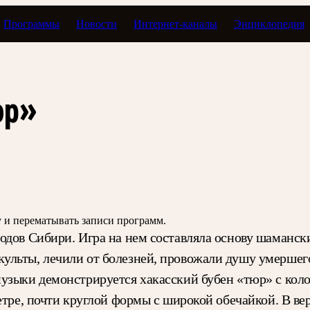
Программы
Новости
Интернет-каналы
Энциклопедия
Экспомузыка
юр»
зу и перематывать записи программ.
одов Сибири. Игра на нем составляла основу шаманс
ульты, лечили от болезней, провожали душу умершего
музыки демонстрируется хакасский бубен «тюр» с кол
етре, почти круглой формы с широкой обечайкой. В ве