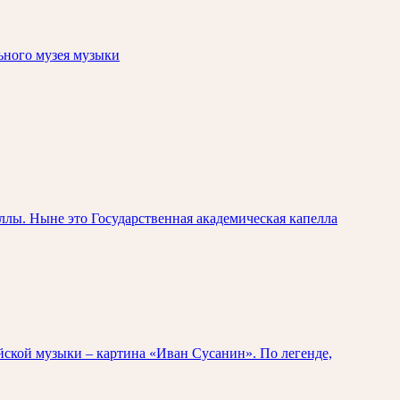
ьного музея музыки
лы. Ныне это Государственная академическая капелла
йской музыки – картина «Иван Сусанин». По легенде,