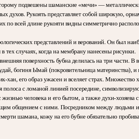
торому подвешены шаманские «мечи» — металлически
лых духов. Рукоять представляет собой широкую, орна
их по всей длине рукояти видны симметрично распол
фологических представлений и верований. Он был на
 в тех случаях, когда на мембрану нанесены рисунки.
внешняя поверхность бубна делилась на три части. В 
 Кудай, богиня Ымай (покровительница материнства), 
-хан, его образ ужасен и вселяет страх. Множество х
ая полоса с ломаной линией посередине, символизиру
 жизнью человека и его бытом, а также духи-хозяева си
жащим общением с ними. Посредником между людьми и
смерти шамана, кожу на его бубне обязательно проби