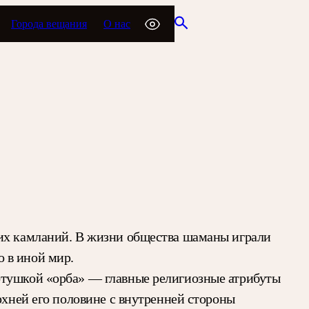
Города вещания
О нас
ких камланий. В жизни общества шаманы играли
 в иной мир.
отушкой «орба» — главные религиозные атрибуты
рхней его половине с внутренней стороны