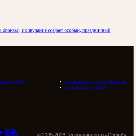
и бронзы), их звучание создает особый, праздничный
циация (РБА)
Оставить отзыв или пожелание
Сообщить об ошибке
©
2005
-
2026
Телерадиоцентр «Орфей»