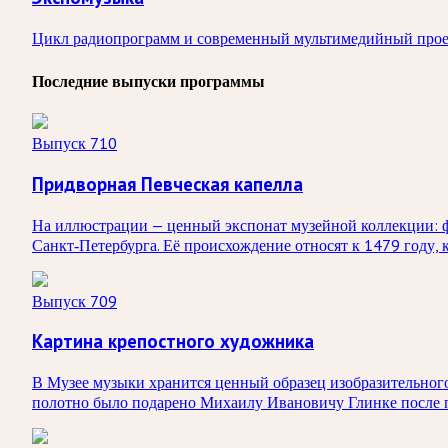
Цикл радиопрограмм и современный мультимедийный прое
Последние выпуски программы
Выпуск 710
Придворная Певческая капелла
На иллюстрации — ценный экспонат музейной коллекции: фо
Санкт‑Петербурга. Её происхождение относят к 1479 году, 
Выпуск 709
Картина крепостного художника
В Музее музыки хранится ценный образец изобразительног
полотно было подарено Михаилу Ивановичу Глинке после п