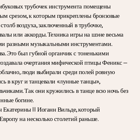
амбуковых трубочек инструмента помещены
ым срезом, к которым прикреплены бронзовые
столб воздуха, заключенный в трубочке,
рвалы или аккорды. Техника игры на шэне весьма
мыми разными музыкальными инструментами.
ва. Это был губной органчик с тоненькими
создавала очертания мифической птицы Феникс —
езоблачно, люди выбирали среди полей ровную
ь в круг и танцевали «лунные танцы»,
льчиками. Так они кружились в танце всю ночь без
енные богине.
ач Екатерины II Иоганн Вильде, который
 Европу на несколько столетий раньше.