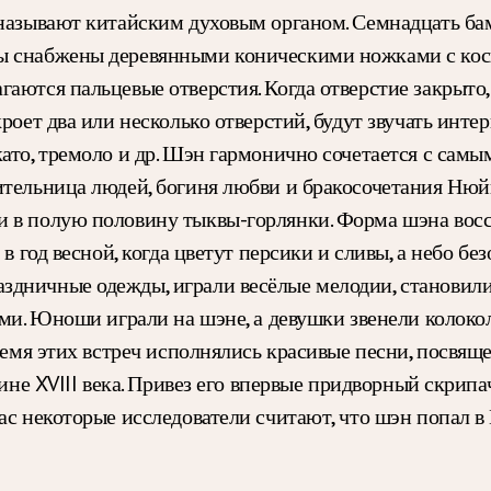
о называют китайским духовым органом. Семнадцать б
ы снабжены деревянными коническими ножками с кос
аются пальцевые отверстия. Когда отверстие закрыто, 
роет два или несколько отверстий, будут звучать инте
като, тремоло и др. Шэн гармонично сочетается с са
ительница людей, богиня любви и бракосочетания Нюй
и в полую половину тыквы-горлянки. Форма шэна вос
 в год весной, когда цветут персики и сливы, а небо б
дничные одежды, играли весёлые мелодии, становилис
ами. Юноши играли на шэне, а девушки звенели колоко
время этих встреч исполнялись красивые песни, посвящ
дине XVIII века. Привез его впервые придворный скрип
ас некоторые исследователи считают, что шэн попал в