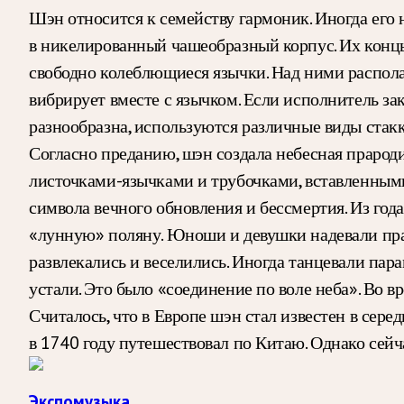
Шэн относится к семейству гармоник. Иногда ег
в никелированный чашеобразный корпус. Их конц
свободно колеблющиеся язычки. Над ними располаг
вибрирует вместе с язычком. Если исполнитель зак
разнообразна, используются различные виды стак
Согласно преданию, шэн создала небесная прарод
листочками-язычками и трубочками, вставленным
символа вечного обновления и бессмертия. Из года
«лунную» поляну. Юноши и девушки надевали праз
развлекались и веселились. Иногда танцевали пар
устали. Это было «соединение по воле неба». Во 
Считалось, что в Европе шэн стал известен в сере
в 1740 году путешествовал по Китаю. Однако сейч
Экспомузыка