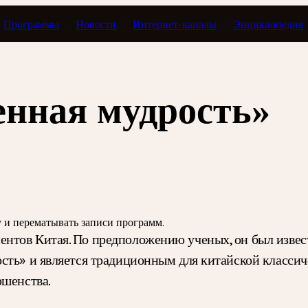
Программы
Новости
Интернет-каналы
Энциклопедия
Экспомузыка
нная мудрость»
зу и перематывать записи программ.
тов Китая. По предположению ученых, он был извест
ость» и является традиционным для китайской класс
ршенства.