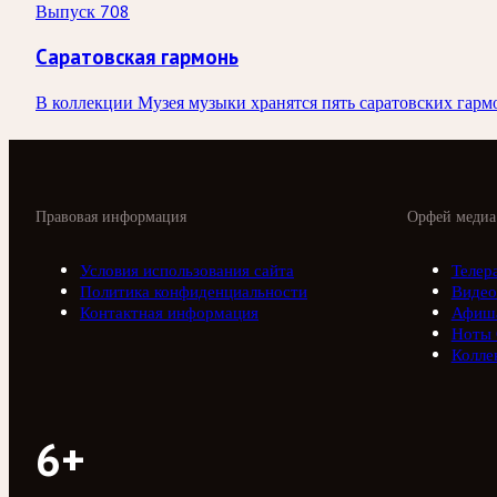
Выпуск 708
Саратовская гармонь
В коллекции Музея музыки хранятся пять саратовских гармо
Правовая информация
Орфей медиа
Условия использования сайта
Телер
Политика конфиденциальности
Видео
Контактная информация
Афиш
Ноты
Колле
6+