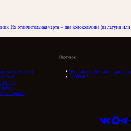
ник. Их отличительная черта — два колокольчика (из латуни или 
Партнеры
адиоцентр Орфей
Российская библиотечная ассо
 Орфей
///ТРАКТ
а Орфей
 Орфей
ктивы Орфей