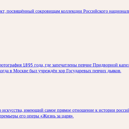
кт, посвящённый сокровищам коллекции Российского национал
тография 1895 года, где запечатлены певчие Придворной капел
когда в Москве был учреждён хор Государевых певчих дьяков.
о искусства, имеющий самое прямое отношение к истории россий
ремьеры его оперы «Жизнь за царя».