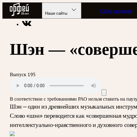
Радио Орфей
Сетка вещания
Радио классической музыки «Орфей»
Программы в эфире
Наши сайты
Шэн — «соверше
Выпуск 195
В соответствии с требованиями
РАО
нельзя ставить на пау
Шэн — один из древнейших музыкальных инструмен
Слово «шэн» переводится как «совершенная мудр
интеллектуально-нравственного и духовного сове