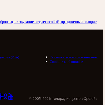
бронзы), их звучание создает особый, праздничный колорит.
циация (РБА)
Оставить отзыв или пожелание
Сообщить об ошибке
©
2005
-
2026
Телерадиоцентр «Орфей»