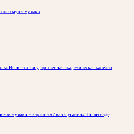
ьного музея музыки
лы. Ныне это Государственная академическая капелла
ской музыки – картина «Иван Сусанин». По легенде,