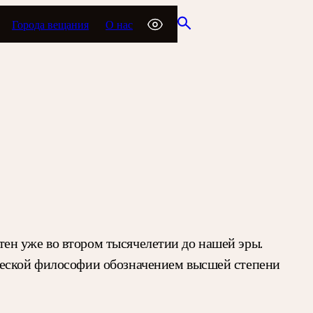
Города вещания
О нас
ен уже во втором тысячелетии до нашей эры.
ической философии обозначением высшей степени