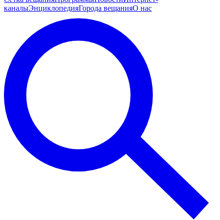
каналы
Энциклопедия
Города вещания
О нас