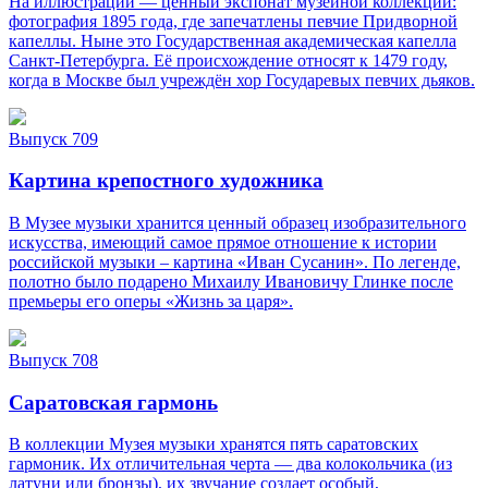
На иллюстрации — ценный экспонат музейной коллекции:
фотография 1895 года, где запечатлены певчие Придворной
капеллы. Ныне это Государственная академическая капелла
Санкт‑Петербурга. Её происхождение относят к 1479 году,
когда в Москве был учреждён хор Государевых певчих дьяков.
Выпуск 709
Картина крепостного художника
В Музее музыки хранится ценный образец изобразительного
искусства, имеющий самое прямое отношение к истории
российской музыки – картина «Иван Сусанин». По легенде,
полотно было подарено Михаилу Ивановичу Глинке после
премьеры его оперы «Жизнь за царя».
Выпуск 708
Саратовская гармонь
В коллекции Музея музыки хранятся пять саратовских
гармоник. Их отличительная черта — два колокольчика (из
латуни или бронзы), их звучание создает особый,