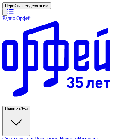
Перейти к содержанию
Радио Орфей
Наши сайты
Сетка вещания
Программы
Новости
Интернет-