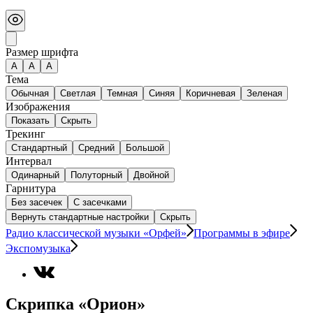
Размер шрифта
А
A
A
Тема
Обычная
Светлая
Темная
Синяя
Коричневая
Зеленая
Изображения
Показать
Скрыть
Трекинг
Стандартный
Средний
Большой
Интервал
Одинарный
Полуторный
Двойной
Гарнитура
Без засечек
С засечками
Вернуть стандартные настройки
Скрыть
Радио классической музыки «Орфей»
Программы в эфире
Экспомузыка
Скрипка «Орион»