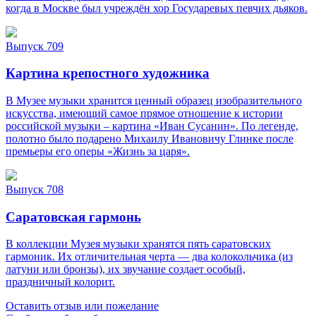
когда в Москве был учреждён хор Государевых певчих дьяков.
Выпуск 709
Картина крепостного художника
В Музее музыки хранится ценный образец изобразительного
искусства, имеющий самое прямое отношение к истории
российской музыки – картина «Иван Сусанин». По легенде,
полотно было подарено Михаилу Ивановичу Глинке после
премьеры его оперы «Жизнь за царя».
Выпуск 708
Саратовская гармонь
В коллекции Музея музыки хранятся пять саратовских
гармоник. Их отличительная черта — два колокольчика (из
латуни или бронзы), их звучание создает особый,
праздничный колорит.
Оставить отзыв или пожелание