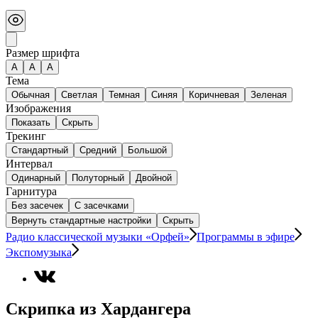
Размер шрифта
А
A
A
Тема
Обычная
Светлая
Темная
Синяя
Коричневая
Зеленая
Изображения
Показать
Скрыть
Трекинг
Стандартный
Средний
Большой
Интервал
Одинарный
Полуторный
Двойной
Гарнитура
Без засечек
С засечками
Вернуть стандартные настройки
Скрыть
Радио классической музыки «Орфей»
Программы в эфире
Экспомузыка
Скрипка из Хардангера