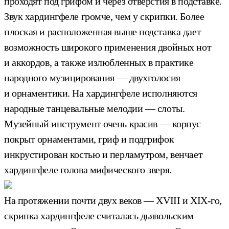
проходят под грифом и через отверстия в подставке.
Звук хардингфеле громче, чем у скрипки. Более
плоская и расположенная выше подставка дает
возможность широкого применения двойных нот
и аккордов, а также излюбленных в практике
народного музицирования — двухголосия
и орнаментики. На хардингфеле исполняются
народные танцевальные мелодии — слоты.
Музейный инструмент очень красив — корпус
покрыт орнаментами, гриф и подгрифок
инкрустирован костью и перламутром, венчает
хардингфеле голова мифического зверя.
На протяжении почти двух веков — XVIII и XIX-го,
скрипка хардингфеле считалась дьявольским