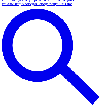
каналы
Энциклопедия
Города вещания
О нас