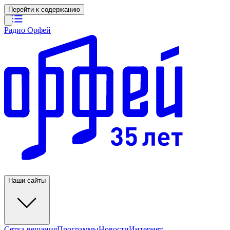
Перейти к содержанию
Радио Орфей
Наши сайты
Сетка вещания
Программы
Новости
Интернет-