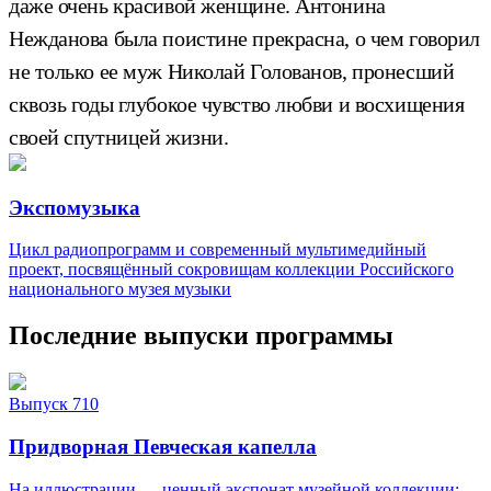
даже очень красивой женщине. Антонина
Нежданова была поистине прекрасна, о чем говорил
не только ее муж Николай Голованов, пронесший
сквозь годы глубокое чувство любви и восхищения
своей спутницей жизни.
Экспомузыка
Цикл радиопрограмм и современный мультимедийный
проект, посвящённый сокровищам коллекции Российского
национального музея музыки
Последние выпуски программы
Выпуск 710
Придворная Певческая капелла
На иллюстрации — ценный экспонат музейной коллекции: