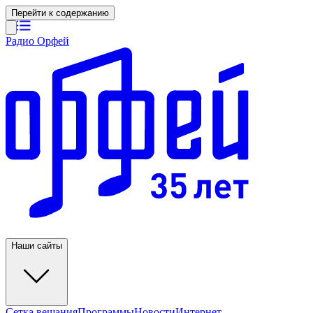
Перейти к содержанию
Радио Орфей
Наши сайты
Сетка вещания
Программы
Новости
Интернет-