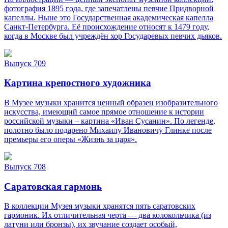
фотография 1895 года, где запечатлены певчие Придворной
капеллы. Ныне это Государственная академическая капелла
Санкт‑Петербурга. Её происхождение относят к 1479 году,
когда в Москве был учреждён хор Государевых певчих дьяков.
Выпуск 709
Картина крепостного художника
В Музее музыки хранится ценный образец изобразительного
искусства, имеющий самое прямое отношение к истории
российской музыки – картина «Иван Сусанин». По легенде,
полотно было подарено Михаилу Ивановичу Глинке после
премьеры его оперы «Жизнь за царя».
Выпуск 708
Саратовская гармонь
В коллекции Музея музыки хранятся пять саратовских
гармоник. Их отличительная черта — два колокольчика (из
латуни или бронзы), их звучание создает особый,