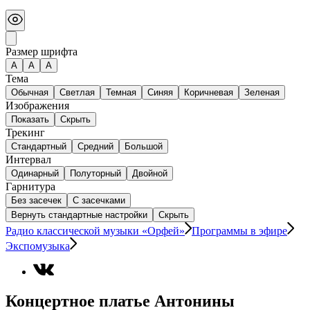
Размер шрифта
А
A
A
Тема
Обычная
Светлая
Темная
Синяя
Коричневая
Зеленая
Изображения
Показать
Скрыть
Трекинг
Стандартный
Средний
Большой
Интервал
Одинарный
Полуторный
Двойной
Гарнитура
Без засечек
С засечками
Вернуть стандартные настройки
Скрыть
Радио классической музыки «Орфей»
Программы в эфире
Экспомузыка
Концертное платье Антонины