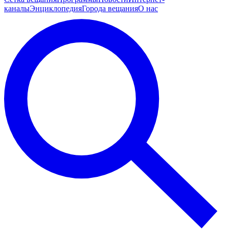
каналы
Энциклопедия
Города вещания
О нас