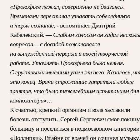
«
Прокофьев лежал, совершенно не двигаясь.
Временами переставал узнавать собеседников
и терял сознание,
‑ вспоминает Дмитрий
Кабалевский. —
Слабым голосом он задал несколь
вопросов… с досадой пожаловался
на вынужденный перерыв в своей творческой
работе. Утомлять Прокофьева было нельзя.
С грустными мыслями ушел от него. Казалось, ч
это конец. Врачи строжайше запретили любые
занятия, что было тяжелейшим испытанием для
композитора
»…
К счастью, крепкий организм и воля заставили
болезнь отступить. Сергей Сергеевич смог покину
больницу и поселиться в подмосковном санатории
«Подлипки». Втайне от врачей он сочинял музыку,