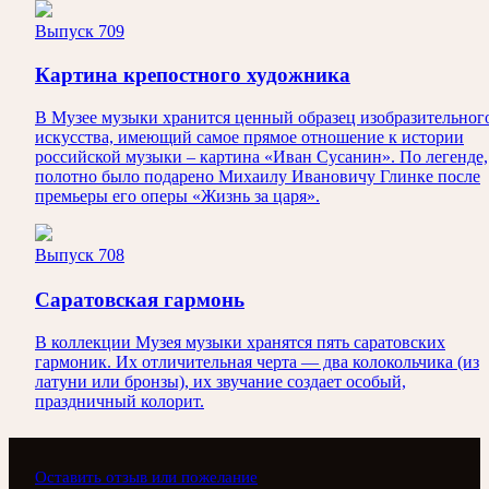
Выпуск 709
Картина крепостного художника
В Музее музыки хранится ценный образец изобразительног
искусства, имеющий самое прямое отношение к истории
российской музыки – картина «Иван Сусанин». По легенде,
полотно было подарено Михаилу Ивановичу Глинке после
премьеры его оперы «Жизнь за царя».
Выпуск 708
Саратовская гармонь
В коллекции Музея музыки хранятся пять саратовских
гармоник. Их отличительная черта — два колокольчика (из
латуни или бронзы), их звучание создает особый,
праздничный колорит.
Оставить отзыв или пожелание