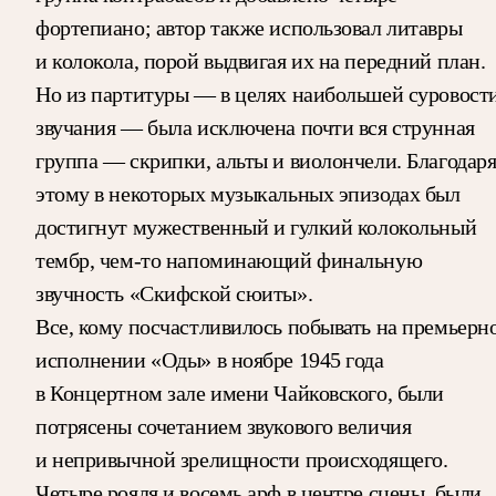
фортепиано; автор также использовал литавры
и колокола, порой выдвигая их на передний план.
Но из партитуры — в целях наибольшей суровост
звучания — была исключена почти вся струнная
группа — скрипки, альты и виолончели. Благодар
этому в некоторых музыкальных эпизодах был
достигнут мужественный и гулкий колокольный
тембр, чем-то напоминающий финальную
звучность «Скифской сюиты».
Все, кому посчастливилось побывать на премьерн
исполнении «Оды» в ноябре 1945 года
в Концертном зале имени Чайковского, были
потрясены сочетанием звукового величия
и непривычной зрелищности происходящего.
Четыре рояля и восемь арф в центре сцены, были