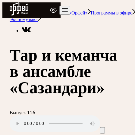
Радио Орфей
Радио классической музыки «Орфей»
Программы в эфире
Экспомузыка
Тар и кеманча
в ансамбле
«Сазандари»
Выпуск 116