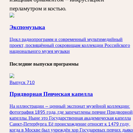
перламутром и костью.
Экспомузыка
Цикл радиопрограмм и современный мультимедийный
проект, посвящённый сокровищам коллекции Российского
национального музея музыки
Последние выпуски программы
Выпуск 710
Придворная Певческая капелла
На иллюстрации — ценный экспонат музейной коллекции:
фотография 1895 года, где запечатлены певчие Придворной
капеллы. Ныне это Государственная академическая капелла
Санкт‑Петербурга. Её происхождение относят к 1479 году,
когда в Москве был учреждён хор Государевых певчих дьяко