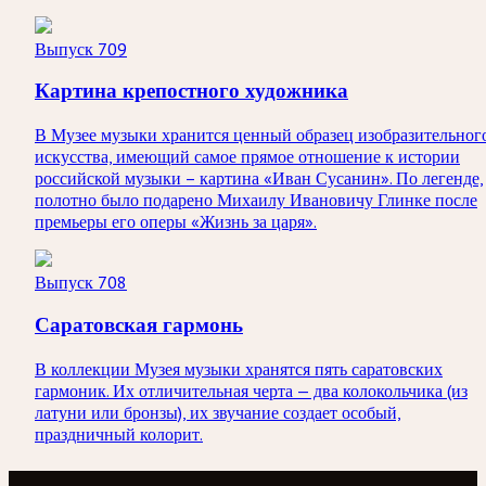
Выпуск 709
Картина крепостного художника
В Музее музыки хранится ценный образец изобразительног
искусства, имеющий самое прямое отношение к истории
российской музыки – картина «Иван Сусанин». По легенде,
полотно было подарено Михаилу Ивановичу Глинке после
премьеры его оперы «Жизнь за царя».
Выпуск 708
Саратовская гармонь
В коллекции Музея музыки хранятся пять саратовских
гармоник. Их отличительная черта — два колокольчика (из
латуни или бронзы), их звучание создает особый,
праздничный колорит.