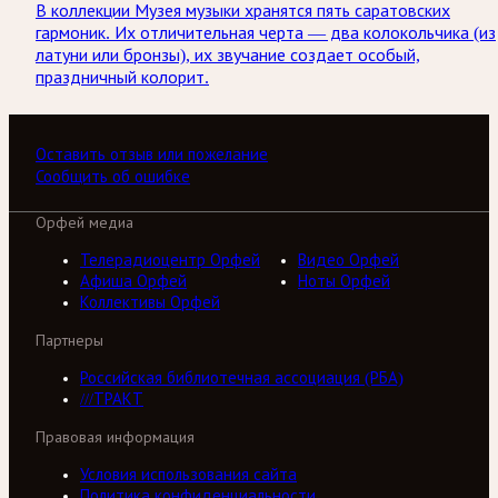
В коллекции Музея музыки хранятся пять саратовских
гармоник. Их отличительная черта — два колокольчика (из
латуни или бронзы), их звучание создает особый,
праздничный колорит.
Оставить отзыв или пожелание
Сообщить об ошибке
Орфей медиа
Телерадиоцентр Орфей
Видео Орфей
Афиша Орфей
Ноты Орфей
Коллективы Орфей
Партнеры
Российская библиотечная ассоциация (РБА)
///ТРАКТ
Правовая информация
Условия использования сайта
Политика конфиденциальности