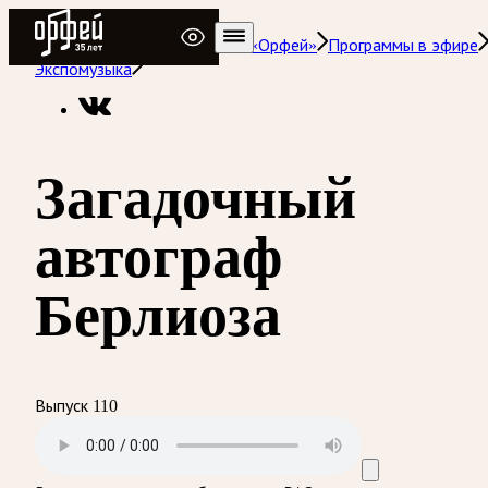
Радио Орфей
Радио классической музыки «Орфей»
Программы в эфире
Экспомузыка
Загадочный
автограф
Берлиоза
Выпуск 110