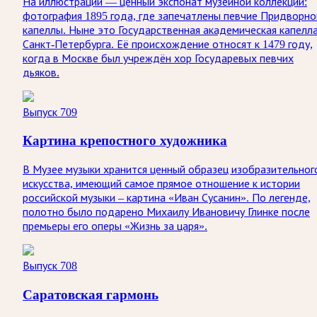
На иллюстрации — ценный экспонат музейной коллекции:
фотография 1895 года, где запечатлены певчие Придворно
капеллы. Ныне это Государственная академическая капелл
Санкт‑Петербурга. Её происхождение относят к 1479 году,
когда в Москве был учреждён хор Государевых певчих
дьяков.
Выпуск 709
Картина крепостного художника
В Музее музыки хранится ценный образец изобразительног
искусства, имеющий самое прямое отношение к истории
российской музыки – картина «Иван Сусанин». По легенде,
полотно было подарено Михаилу Ивановичу Глинке после
премьеры его оперы «Жизнь за царя».
Выпуск 708
Саратовская гармонь