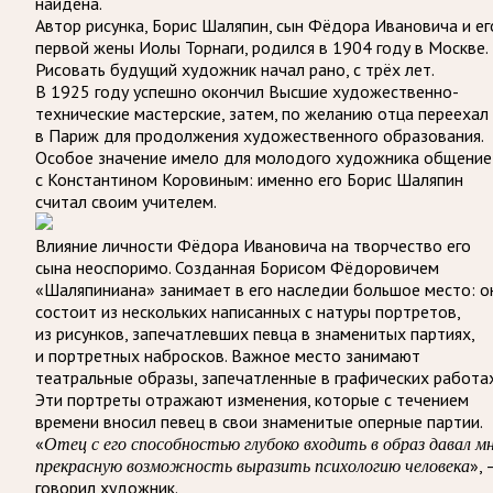
найдена.
Автор рисунка, Борис Шаляпин, сын Фёдора Ивановича и ег
первой жены Иолы Торнаги, родился в 1904 году в Москве.
Рисовать будущий художник начал рано, с трёх лет.
В 1925 году успешно окончил Высшие художественно-
технические мастерские, затем, по желанию отца переехал
в Париж для продолжения художественного образования.
Особое значение имело для молодого художника общение
с Константином Коровиным: именно его Борис Шаляпин
считал своим учителем.
Влияние личности Фёдора Ивановича на творчество его
сына неоспоримо. Созданная Борисом Фёдоровичем
«Шаляпиниана» занимает в его наследии большое место: о
состоит из нескольких написанных с натуры портретов,
из рисунков, запечатлевших певца в знаменитых партиях,
и портретных набросков. Важное место занимают
театральные образы, запечатленные в графических работах
Эти портреты отражают изменения, которые с течением
времени вносил певец в свои знаменитые оперные партии.
«
Отец с его способностью глубоко входить в образ давал м
прекрасную возможность выразить психологию человека
», 
говорил художник.