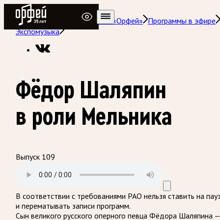
Радио Орфей
Радио классической музыки «Орфей»
Программы в эфире
Экспомузыка
Фёдор Шаляпин
в роли Мельника
Выпуск 109
В соответствии с требованиями
РАО
нельзя ставить на пау
и перематывать записи программ.
Сын великого русского оперного певца Фёдора Шаляпина —