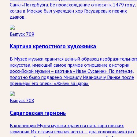
Санкт‑Петербурга. Её происхождение относят к 1479 году,
когда в Москве был учреждён хор Государевых певчих
дьяков.
Выпуск 709
Картина крепостного художника
В Музее музыки хранится ценный образец изобразительног
искусства, имеющий самое прямое отношение к истории
российской музыки – картина «Иван Сусанин». По легенде,
полотно было подарено Михаилу Ивановичу Глинке после
премьеры его оперы «Жизнь за царя».
Выпуск 708
Саратовская гармонь
В коллекции Музея музыки хранятся пять саратовских
гармоник. Их отличительная черта — два колокольчика (из