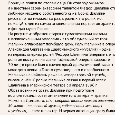
Борис, не пошел по стопам отца. Он стал художником,
а известный своим актерским талантом Фёдор Шаляпин ст
любимой моделью собственного сына. Борис Шаляпин
рисовал отца множество раз, в разных его ролях, но,
пожалуй, один из самых эмоциональных портретов хранит
в фондах музея Глинки.
На рисунке изображен старик с сумасшедшими глазами
и всклокоченными волосами ‑ это обезумевший от горя
Мельник оплакивает погибшую дочь. Роль Мельника в опер
Александра Сергеевича Даргомыжского «Русалка» ‑ одна
из первых оперных ролей Фёдора Шаляпина. Впервые в эт
роли он выступил на сцене Тифлисской оперы в возрасте
20 лет; в прессе был отмечен яркий драматический талант
молодого певца: «Такого сумасшедшего и озлобленного
Мельника не найдешь даже на императорской сцене!», —
писали о нём. С ролью Мельника связан и первый успех
Шаляпина в Мариинском театре 30 апреля 1896 г.
Образ возник не сразу. Шаляпин при подготовке
воспользовался советом знаменитого актера — трагика
Мамонта Дальского. «
Ты говоришь тоном мелкого лавочника
Мельник — степенный мужик, собственник мельницы
и угодьев
», — заметил актёр. И верная интонация сразу была