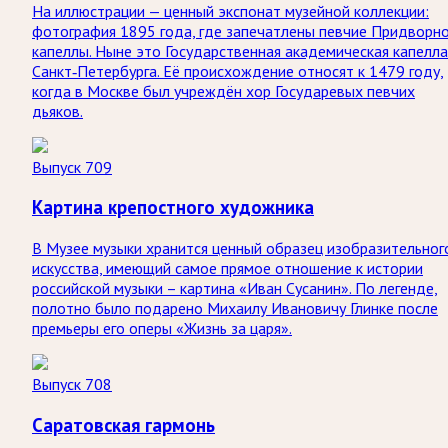
На иллюстрации — ценный экспонат музейной коллекции:
фотография 1895 года, где запечатлены певчие Придворн
капеллы. Ныне это Государственная академическая капелла
Санкт‑Петербурга. Её происхождение относят к 1479 году,
когда в Москве был учреждён хор Государевых певчих
дьяков.
Выпуск 709
Картина крепостного художника
В Музее музыки хранится ценный образец изобразительног
искусства, имеющий самое прямое отношение к истории
российской музыки – картина «Иван Сусанин». По легенде,
полотно было подарено Михаилу Ивановичу Глинке после
премьеры его оперы «Жизнь за царя».
Выпуск 708
Саратовская гармонь