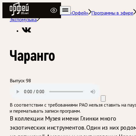
Радио Орфей
Радио классической музыки «Орфей»
Программы в эфире
Экспомузыка
Чаранго
Выпуск 98
В соответствии с требованиями
РАО
нельзя ставить на пау
и перематывать записи программ.
В коллекции Музея имени Глинки много
экзотических инструментов. Один из них родо