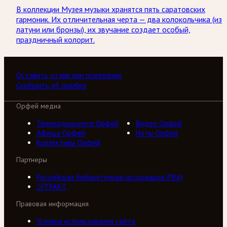
В коллекции Музея музыки хранятся пять саратовских
гармоник. Их отличительная черта — два колокольчика (из
латуни или бронзы), их звучание создает особый,
праздничный колорит.
Оставить отзыв или пожелание
Сообщить об ошибке
Орфей медиа
Телерадиоцентр Орфей
Видео Орфей
Афиша Орфей
Ноты Орфей
Коллективы Орфей
Партнеры
Российская библиотечная ассоциация (РБА)
///ТРАКТ
Правовая информация
Условия использования сайта