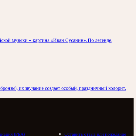
ской музыки – картина «Иван Сусанин». По легенде,
бронзы), их звучание создает особый, праздничный колорит.
циация (РБА)
Оставить отзыв или пожелание