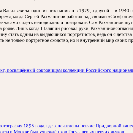
 Васильевича: один из них написан в 1929, а другой — в 1940 г
о время, когда Сергей Рахманинов работал над своими «Симфонич
бе часами сидеть неподвижно и позировать. Сам Рахманинов шут
на рояле. Лишь когда Шаляпин рисовал руки, Рахманиновсогласи
ну стать одним из выдающихся портретистов, ведь он с детства 
ать не только портретное сходство, но и внутренний мир своих 
кт, посвящённый сокровищам коллекции Российского национал
тография 1895 года, где запечатлены певчие Придворной капел
когда в Москве был учреждён хор Государевых певчих дьяков.