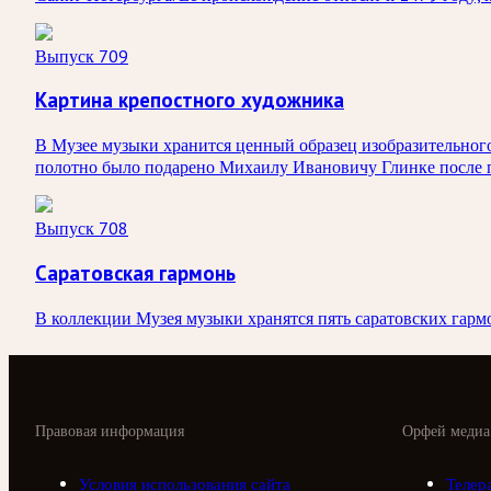
Выпуск 709
Картина крепостного художника
В Музее музыки хранится ценный образец изобразительног
полотно было подарено Михаилу Ивановичу Глинке после п
Выпуск 708
Саратовская гармонь
В коллекции Музея музыки хранятся пять саратовских гармо
Правовая информация
Орфей медиа
Условия использования сайта
Телер