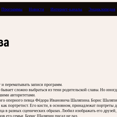
Программы
Новости
Интернет-каналы
Энциклопедия
Экспомузыка
ва
зу и перематывать записи программ.
ю бывает сложно выбраться из тени родительской славы. Но иног
ьшими авторитетами.
ого оперного певца Фёдора Ивановича Шаляпина. Борис Шаляпи
 как портретист. Его кисти, в основном, принадлежат портреты 
тца в разных сценических образах. Любил изображать его друзей
в его семьи, Борис Шаляпин писал не раз.