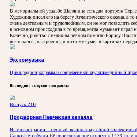
В мемориальной усадьбе Шаляпина есть два портрета Сергея
Художник писал его на берегу Атлантического океана, в т
очень деятельным и трудолюбивым, он не мог позволить се
в основном происходила в то время, когда музыкант играл 
Конечно, родство с великим певцом помогло Борису Шаляпи
все нюансы, настроения, и поэтому сумел в картинах перед
Экспомузыка
Цикл радиопрограмм и современный мультимедийный прое
Последние выпуски программы
Выпуск 710
Придворная Певческая капелла
На иллюстрации — ценный экспонат музейной коллекции: фо
Санкт‑Петербурга. Её происхождение относят к 1479 году, 