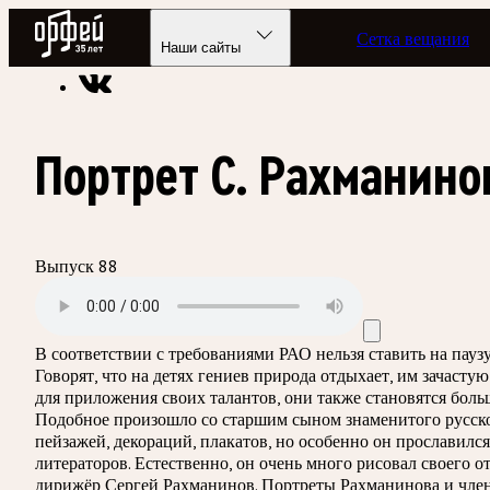
Радио Орфей
Сетка вещания
Радио классической музыки «Орфей»
Программы в эфире
Наши сайты
Портрет С. Рахманино
Выпуск 88
В соответствии с требованиями
РАО
нельзя ставить на пау
Говорят, что на детях гениев природа отдыхает, им зачасту
для приложения своих талантов, они также становятся бол
Подобное произошло со старшим сыном знаменитого русск
пейзажей, декораций, плакатов, но особенно он прославился
литераторов. Естественно, он очень много рисовал своего о
дирижёр Сергей Рахманинов. Портреты Рахманинова и члено