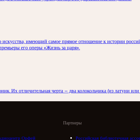
о искусства, имеющий самое прямое отношение к истории россий
ремьеры его оперы «Жизнь за царя».
ник. Их отличительная черта — два колокольчика (из латуни или 
Партнеры
адиоцентр Орфей
Российская библиотечная ассо