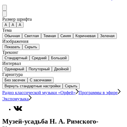
Размер шрифта
А
A
A
Тема
Обычная
Светлая
Темная
Синяя
Коричневая
Зеленая
Изображения
Показать
Скрыть
Трекинг
Стандартный
Средний
Большой
Интервал
Одинарный
Полуторный
Двойной
Гарнитура
Без засечек
С засечками
Вернуть стандартные настройки
Скрыть
Радио классической музыки «Орфей»
Программы в эфире
Экспомузыка
Музей-усадьба Н. А. Римского-