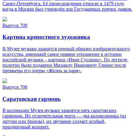
Санкт‑Петербурга. Её происхождение относят к 1479 году,
когда в Москве был учреждён хор Государевых певчих дьяков.
Выпуск 709
Картина крепостного художника
В Музее музыки хранится ценный образец изобразительного
искусства, имеющий самое прямое отношение к истории
российской музыки – картина «Иван Сусанин». По легенде,
полотно было подарено Михаилу Ивановичу Глинке после
премьеры его оперы «Жизнь за царя».
Выпуск 708
Саратовская гармонь
В коллекции Музея музыки хранятся пять саратовских
гармоник. Их отличительная черта — два колокольчика (из
латуни или бронзы), их звучание создает особый,
праздничный колорит.