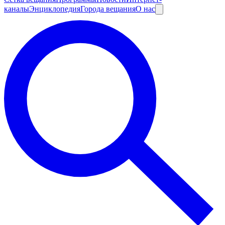
каналы
Энциклопедия
Города вещания
О нас