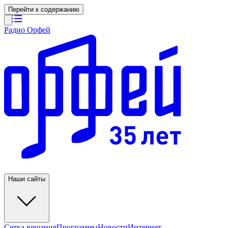
Перейти к содержанию
Радио Орфей
Наши сайты
Сетка вещания
Программы
Новости
Интернет-