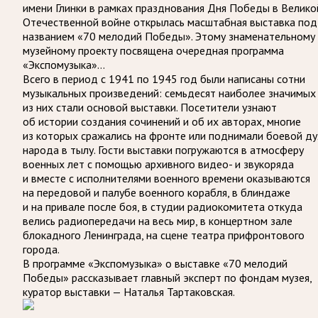
имени Глинки в рамках празднования Дня Победы в Велико
Отечественной войне открылась масштабная выставка под
названием «70 мелодий Победы». Этому знаменательному
музейному проекту посвящена очередная программа
«Экспомузыка»…
Всего в период с 1941 по 1945 год были написаны сотни
музыкальных произведений: семьдесят наиболее значимых
из них стали основой выставки. Посетители узнают
об истории создания сочинений и об их авторах, многие
из которых сражались на фронте или поднимали боевой ду
народа в тылу. Гости выставки погружаются в атмосферу
военных лет с помощью архивного видео- и звукоряда
и вместе с исполнителями военного времени оказываются
на передовой и палубе военного корабля, в блиндаже
и на привале после боя, в студии радиокомитета откуда
велись радиопередачи на весь мир, в концертном зале
блокадного Ленинграда, на сцене театра прифронтового
города.
В программе «Экспомузыка» о выставке «70 мелодий
Победы» рассказывает главный эксперт по фондам музея,
куратор выставки — Наталья Тартаковская.