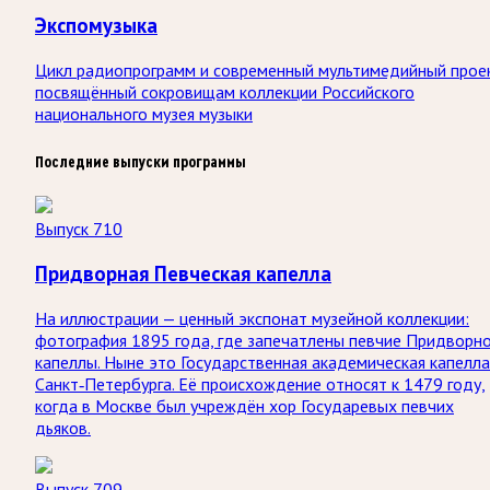
Экспомузыка
Цикл радиопрограмм и современный мультимедийный прое
посвящённый сокровищам коллекции Российского
национального музея музыки
Последние выпуски программы
Выпуск 710
Придворная Певческая капелла
На иллюстрации — ценный экспонат музейной коллекции:
фотография 1895 года, где запечатлены певчие Придворн
капеллы. Ныне это Государственная академическая капелла
Санкт‑Петербурга. Её происхождение относят к 1479 году,
когда в Москве был учреждён хор Государевых певчих
дьяков.
Выпуск 709