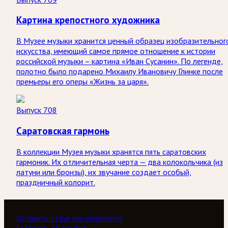
Картина крепостного художника
В Музее музыки хранится ценный образец изобразительног
искусства, имеющий самое прямое отношение к истории
российской музыки – картина «Иван Сусанин». По легенде,
полотно было подарено Михаилу Ивановичу Глинке после
премьеры его оперы «Жизнь за царя».
Выпуск 708
Саратовская гармонь
В коллекции Музея музыки хранятся пять саратовских
гармоник. Их отличительная черта — два колокольчика (из
латуни или бронзы), их звучание создает особый,
праздничный колорит.
Оставить отзыв или пожелание