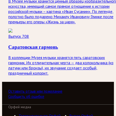
В Музее музыки хранится ценный образец изобразительног
искусства, имеющий самое прямое отношение к истории
российской музыки – картина «Иван Сусанин». По легенде,
полотно было подарено Михаилу Ивановичу Глинке после
премьеры его оперы «Жизнь за царя».
Выпуск 708
Саратовская гармонь
В коллекции Музея музыки хранятся пять саратовских
гармоник. Их отличительная черта — два колокольчика (из
латуни или бронзы), их звучание создает особый,
праздничный колорит.
Оставить отзыв или пожелание
Сообщить об ошибке
Орфей медиа
Телерадиоцентр Орфей
Видео Орфей