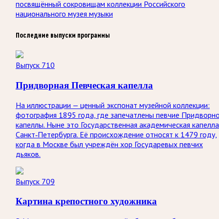
посвящённый сокровищам коллекции Российского
национального музея музыки
Последние выпуски программы
Выпуск 710
Придворная Певческая капелла
На иллюстрации — ценный экспонат музейной коллекции:
фотография 1895 года, где запечатлены певчие Придворн
капеллы. Ныне это Государственная академическая капелла
Санкт‑Петербурга. Её происхождение относят к 1479 году,
когда в Москве был учреждён хор Государевых певчих
дьяков.
Выпуск 709
Картина крепостного художника