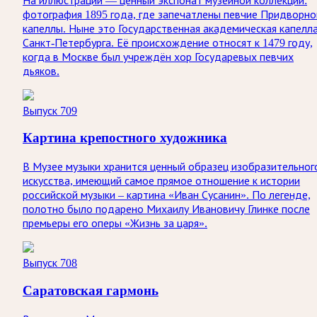
На иллюстрации — ценный экспонат музейной коллекции:
фотография 1895 года, где запечатлены певчие Придворно
капеллы. Ныне это Государственная академическая капелл
Санкт‑Петербурга. Её происхождение относят к 1479 году,
когда в Москве был учреждён хор Государевых певчих
дьяков.
Выпуск 709
Картина крепостного художника
В Музее музыки хранится ценный образец изобразительног
искусства, имеющий самое прямое отношение к истории
российской музыки – картина «Иван Сусанин». По легенде,
полотно было подарено Михаилу Ивановичу Глинке после
премьеры его оперы «Жизнь за царя».
Выпуск 708
Саратовская гармонь