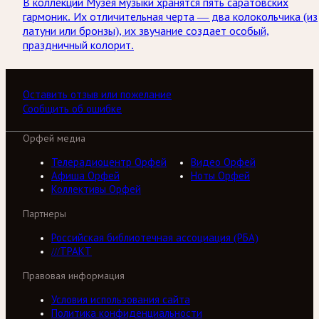
В коллекции Музея музыки хранятся пять саратовских
гармоник. Их отличительная черта — два колокольчика (из
латуни или бронзы), их звучание создает особый,
праздничный колорит.
Оставить отзыв или пожелание
Сообщить об ошибке
Орфей медиа
Телерадиоцентр Орфей
Видео Орфей
Афиша Орфей
Ноты Орфей
Коллективы Орфей
Партнеры
Российская библиотечная ассоциация (РБА)
///ТРАКТ
Правовая информация
Условия использования сайта
Политика конфиденциальности