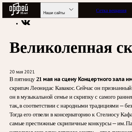
Радио Орфей
Сетка вещания
Радио классической музыки «Орфей»
Подкасты
Дневник 
Наши сайты
Великолепная с
20 мая 2021
В пятницу
21 мая на сцену Концертного зала и
скрипач Леонидас Кавакос. Сейчас он признанный 
он в музыкальной семье и скрипку с самого ранн
так, в соответствии с народными традициями — без
Тогда его отвели в консерваторию к Стелиосу Каф
самые престижные скрипичные конкурсы — им. Паг
исполнил еще одну детскую мечту — стал дирижер