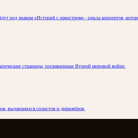
ут под знаком «Историй с оркестром» - цикла концертов, котор
раматические страницы, посвященные Второй мировой войне.
ов, выдающихся солистов и дирижёров.