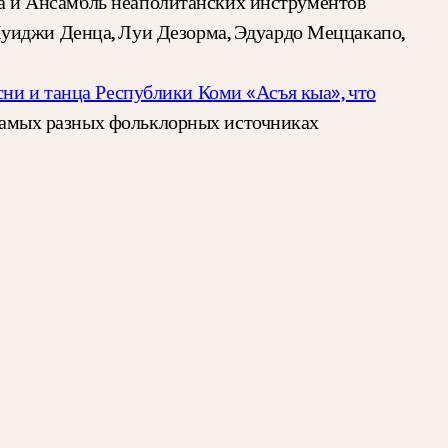
а и Ансамбль неаполитанских инструментов
Луиджи Денца, Луи Дезорма, Эдуардо Меццакапо,
ни и танца Республики Коми «Асъя кыа», что
 самых разных фольклорных источниках