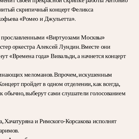
менитый скрипичный концерт Феликса
кофьева «Ромео и Джульетта».
 с прославленными «Виртуозами Москвы»
йстер оркестра Алексей Лундин. Вместе они
ут «Времена года» Вивальди, а начнется концерт
чинающих меломанов. Впрочем, искушенным
онцерт пройдет в одном отделении, как всегда,
ак обычно, выберут сами слушатели голосованием
са, Хачатуряна и Римского-Корсакова исполнят
аримов.