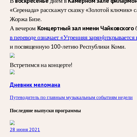
В
днем в
воскресенье
Камерном зале филармо
«Серенада» расскажут сказку «Золотой ключик» 
Жоржа Бизе.
А вечером
Концертный зал имени Чайковского
в переводе означает «Утренняя заря»
(открывается 
и посвященную 100-летию Республики Коми.
Встретимся на концерте!
Дневник меломана
Путеводитель по главным музыкальным событиям недели
Последние выпуски программы
28 июня 2021