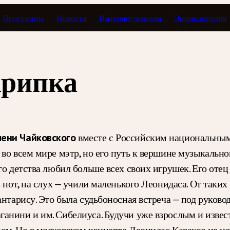
Программы
Новости
Интернет-каналы
Энциклопедия
меломана
крипка
вместе с Российским национальным
мени Чайковского
во всем мире мэтр, но его путь к вершине музыкально
его детства любил больше всех своих игрушек. Его от
 нот, на слух — учили маленького Леонидаса. От таких 
антарису. Это была судьбоносная встреча — под руков
анини и им. Сибелиуса. Будучи уже взрослым и извес
ом. Но в московском концерте Леонидас Кавакос не и