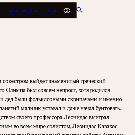
Города вещания
О нас
 оркестром выйдет знаменитый греческий
го Олимпа был совсем непрост, хотя родился
ец и дед были фольклорными скрипачами и именно
занятий мальчик уставал и даже начал бунтовать.
одством своего профессора Леонидас выиграл
тным во всем мире солистом, Леонидас Кавакос
зменит своей прекрасной скрипке работы Антонио