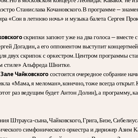
маэстро Станислава Кочановского. В программе — зна
ра «Сон в летнюю ночь» и музыка балета Сергея Про
скрипки запоют уже на два голоса — вместе
ковского
ергей Догадин, а его оппонентом выступит концертме
ля двух скрипок с оркестром. Центром программы стан
ом стиле» Альфреда Шнитке.
состоится очередное собрание на
в Зале Чайковского
ла «Мама, я меломан», конечно, тоже всегда открыт. К
этот раз ведущим будет Антон Долин), а программу, к
ния Штрауса-сына, Чайковского, Грига, Бизе, Сибелиу
ического симфонического оркестра и дирижер Азим К