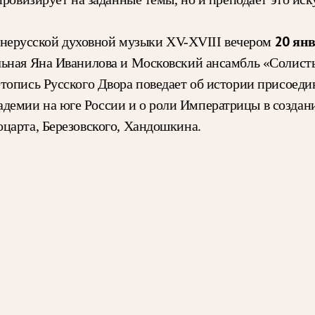
20 ян
нерусской духовной музыки ХV-ХVIII вечером
ельная Яна Иванилова и Московский ансамбль «Солист
топись Русского Двора поведает об истории присоеди
емии на юге России и о роли Императрицы в создании
царта, Березовского, Хандошкина.