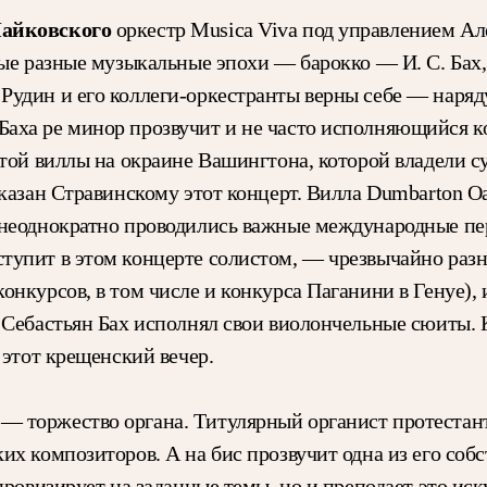
 Чайковского
оркестр Musica Viva под управлением Ал
амые разные музыкальные эпохи — барокко — И. С. Ба
Рудин и его коллеги-оркестранты верны себе — наря
аха ре минор прозвучит и не часто исполняющийся ко
итой виллы на окраине Вашингтона, которой владели с
аказан Стравинскому этот концерт. Вилла Dumbarton O
 неоднократно проводились важные международные пе
тупит в этом концерте солистом, — чрезвычайно разн
нкурсов, в том числе и конкурса Паганини в Генуе), и
Себастьян Бах исполнял свои виолончельные сюиты. К
 этот крещенский вечер.
— торжество органа. Титулярный органист протестан
их композиторов. А на бис прозвучит одна из его соб
провизирует на заданные темы, но и преподает это ис