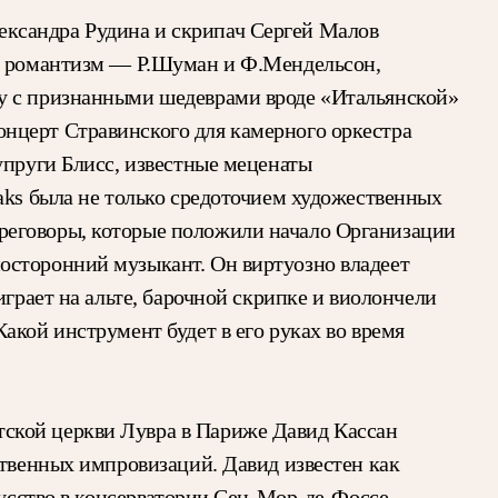
ександра Рудина и скрипач Сергей Малов
х, романтизм — Р.Шуман и Ф.Мендельсон,
ду с признанными шедеврами вроде «Итальянской»
нцерт Стравинского для камерного оркестра
упруги Блисс, известные меценаты
aks была не только средоточием художественных
реговоры, которые положили начало Организации
осторонний музыкант. Он виртуозно владеет
грает на альте, барочной скрипке и виолончели
акой инструмент будет в его руках во время
тской церкви Лувра в Париже Давид Кассан
ственных импровизаций. Давид известен как
кусство в консерватории Сен-Мор-де-Фоссе,