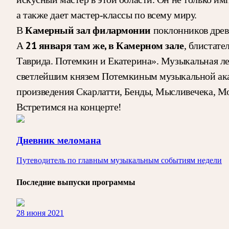
а также дает мастер-классы по всему миру.
Камерный зал филармонии
В
поклонников древ
21 января там же, в Камерном зале
А
, блистат
Таврида. Потемкин и Екатерина». Музыкальная ле
светлейшим князем Потемкиным музыкальной акад
произведения Скарлатти, Бенды, Мысливечека, Мо
Встретимся на концерте!
Дневник меломана
Путеводитель по главным музыкальным событиям недели
Последние выпуски программы
28 июня 2021