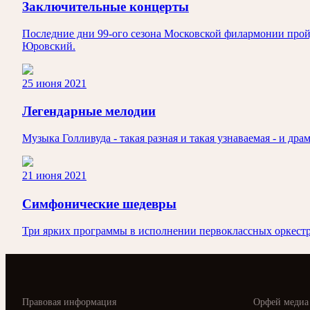
Заключительные концерты
Последние дни 99-ого сезона Московской филармонии пройд
Юровский.
25 июня 2021
Легендарные мелодии
Музыка Голливуда - такая разная и такая узнаваемая - и д
21 июня 2021
Симфонические шедевры
Три ярких программы в исполнении первоклассных оркест
Правовая информация
Орфей медиа