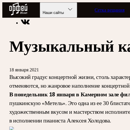
Радио Орфей
Сетка вещания
Радио классической музыки «Орфей»
Подкасты
Дневник 
Наши сайты
Музыкальный ка
18 января 2021
Высокий градус концертной жизни, столь характе
отменяются, но жанровое наполнение концертной ж
В понедельник 18 января в Камерном зале ф
пушкинскую «Метель». Это одна из ее 30 блистат
художественным вкусом и мастерством исполните
в исполнении пианиста Алексея Холодова.