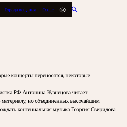
Города вещания
О нас
орые концерты переносятся, некоторые
тистка РФ Антонина Кузнецова читает
по материалу, но объединенных высочайшим
ождать конгениальная музыка Георгия Свиридова