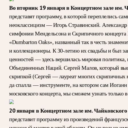
Во вторник 19 января в Концертном зале им.
представят программу, в которой переплелись с
неоклассицизм — Игорь Стравинский. Александр 
симфонии Мендельсона и Скрипичного концерта Б
«Dumbarton Oaks», названный так в честь знамен
и коллекционеры. К 30-летию их свадьбы и был з
ценностей — здесь вершилась мировая политика,
Объединенных Наций. Сергей Малов, который выс
скрипкой (Сергей — лауреат многих скрипичных ко
да спалла — инструменте, на котором сам Иоганн 
московского концерта, мы сможем узнать только в
20 января в Концертном зале им. Чайковского
представит программу из произведений французск
искусный мастер в этой области. Он не только им