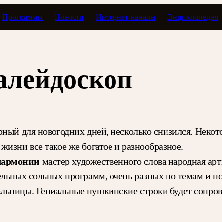
Программы
Новости
Интернет-каналы
Энциклопедия
меломана
лейдоскоп
рный для новогодних дней, несколько снизился. Некот
изни все такое же богатое и разнообразное.
илармонии
мастер художественного слова народная ар
ельных сольных программ, очень разных по темам и 
льницы. Гениальные пушкинские строки будет сопров