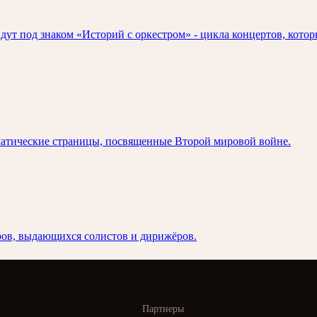
ут под знаком «Историй с оркестром» - цикла концертов, котор
раматические страницы, посвященные Второй мировой войне.
ров, выдающихся солистов и дирижёров.
Партнеры