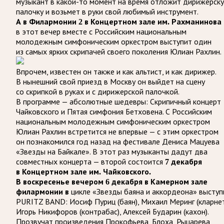
музыкант в какой-то момент на время отложит дирижерск
палочку и возьмет в руки свой любимый инструмент.
А в Филармонии 2 в Концертном зале им. Рахманинова
в этот вечер вместе с Российским национальным
молодежным симфоническим оркестром выступит один
из самых ярких скрипачей своего поколения Юлиан Рахлин.
Впрочем, известен он также и как альтист, и как дирижер.
В нынешний свой приезд в Москву он выйдет на сцену
со скрипкой в руках и с дирижерской палочкой.
В программе — абсолютные шедевры: Скрипичный концерт
Чайковского и Пятая симфония Бетховена. С Российским
национальным молодежным симфоническим оркестром
Юлиан Рахлин встретится не впервые — с этим оркестром
он познакомился год назад на фестивале Дениса Мацуева
«Звезды на Байкале». В этот раз музыканты дадут два
совместных концерта — второй состоится
7 декабря
в Концертном зале им. Чайковского.
В воскресенье вечером 6 декабря в Камерном зале
цикле «Звезды баяна и аккордеона» выступ
филармонии в
PURITZ BAND: Иосиф Пуриц (баян), Михаил Меринг (кларнет
Игорь Никифоров (контрабас), Алексей Бударин (кахон).
Прозвучат произведения Прокофьева, Блоха, Рыцарева