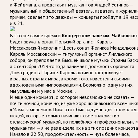
и Фейдмана, а представит музыкантов Андрей Устинов —
музыкальный и общественный деятель, издатель и журнали
причем, сделает это дважды — концерты пройдут в 19 час
и в 21.
В это же самое время
в Концертном зале им. Чайковског
будет звучать орган. Польский органист Кароль
Моссаковский исполнит Шесть сонат Феликса Мендельсона
Кароль Моссаковский — титулярный органист Лилльского
собора, он преподает в Высшей школе музыки Страны Баск
а с сентября 2019-го года занимает должность органиста
Дома радио в Париже. Кароль активно гастролирует
в разных странах мира, а кроме того, известен и своими
вдохновенными импровизациями. Возможно, одну из них
мы услышим и у нас в Москве…
И еще один концерт, о котором невозможно не сказать —
почти ночной, конечно, из уже хорошо знакомого всем цик
«Мама, я меломан». Цикл этот был задуман для тех молод
людей, которые только начинают свое знакомство
с классической музыкой, но полюбился и профессиональны
музыкантам — я не раз видела их на этих поздних концерта
Начало в 22:30, продолжительность — чуть более часа,