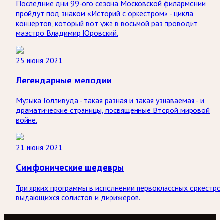
Последние дни 99-ого сезона Московской филармонии
пройдут под знаком «Историй с оркестром» - цикла
концертов, который вот уже в восьмой раз проводит
маэстро Владимир Юровский.
25 июня 2021
Легендарные мелодии
Музыка Голливуда - такая разная и такая узнаваемая - и
драматические страницы, посвященные Второй мировой
войне.
21 июня 2021
Симфонические шедевры
Три ярких программы в исполнении первоклассных оркестро
выдающихся солистов и дирижёров.