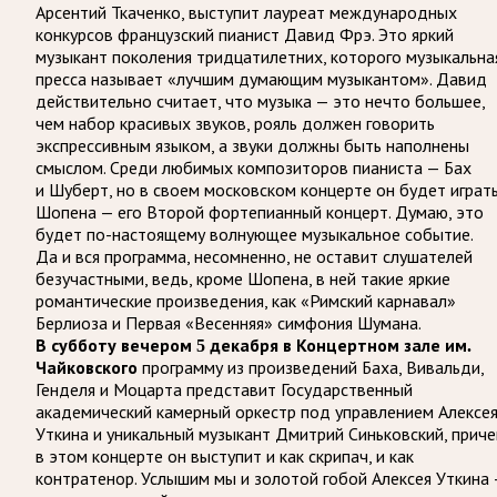
Арсентий Ткаченко, выступит лауреат международных
конкурсов французский пианист Давид Фрэ. Это яркий
музыкант поколения тридцатилетних, которого музыкальна
пресса называет «лучшим думающим музыкантом». Давид
действительно считает, что музыка — это нечто большее,
чем набор красивых звуков, рояль должен говорить
экспрессивным языком, а звуки должны быть наполнены
смыслом. Среди любимых композиторов пианиста — Бах
и Шуберт, но в своем московском концерте он будет играт
Шопена — его Второй фортепианный концерт. Думаю, это
будет по-настоящему волнующее музыкальное событие.
Да и вся программа, несомненно, не оставит слушателей
безучастными, ведь, кроме Шопена, в ней такие яркие
романтические произведения, как «Римский карнавал»
Берлиоза и Первая «Весенняя» симфония Шумана.
В субботу вечером 5 декабря в Концертном зале им.
программу из произведений Баха, Вивальди,
Чайковского
Генделя и Моцарта представит Государственный
академический камерный оркестр под управлением Алексе
Уткина и уникальный музыкант Дмитрий Синьковский, прич
в этом концерте он выступит и как скрипач, и как
контратенор. Услышим мы и золотой гобой Алексея Уткина