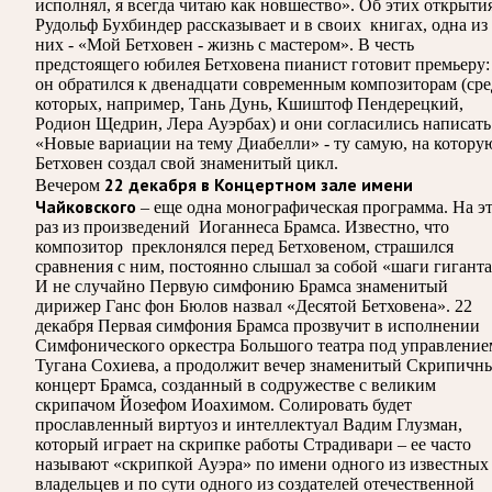
исполнял, я всегда читаю как новшество». Об этих открыти
Рудольф Бухбиндер рассказывает и в своих книгах, одна из
них - «Мой Бетховен - жизнь с мастером». В честь
предстоящего юбилея Бетховена пианист готовит премьеру:
он обратился к двенадцати современным композиторам (ср
которых, например, Тань Дунь, Кшиштоф Пендерецкий,
Родион Щедрин, Лера Ауэрбах) и они согласились написать
«Новые вариации на тему Диабелли» - ту самую, на котору
Бетховен создал свой знаменитый цикл.
22 декабря в Концертном зале имени
Вечером
Чайковского
– еще одна монографическая программа. На э
раз из произведений Иоганнеса Брамса. Известно, что
композитор преклонялся перед Бетховеном, страшился
сравнения с ним, постоянно слышал за собой «шаги гиганта
И не случайно Первую симфонию Брамса знаменитый
дирижер Ганс фон Бюлов назвал «Десятой Бетховена». 22
декабря Первая симфония Брамса прозвучит в исполнении
Симфонического оркестра Большого театра под управление
Тугана Сохиева, а продолжит вечер знаменитый Скрипичн
концерт Брамса, созданный в содружестве с великим
скрипачом Йозефом Иоахимом. Солировать будет
прославленный виртуоз и интеллектуал Вадим Глузман,
который играет на скрипке работы Страдивари – ее часто
называют «скрипкой Ауэра» по имени одного из известных 
владельцев и по сути одного из создателей отечественной