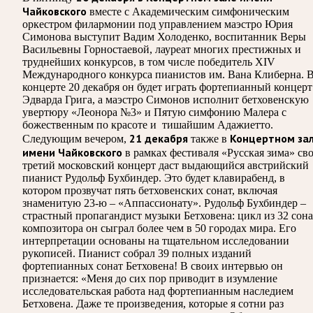
Чайковского
вместе с Академическим симфоническим
оркестром филармонии под управлением маэстро Юрия
Симонова выступит Вадим Холоденко, воспитанник Веры
Васильевны Горностаевой, лауреат многих престижных и
труднейших конкурсов, в том числе победитель XIV
Международного конкурса пианистов им. Вана Клиберна. 
концерте 20 декабря он будет играть фортепианный концерт
Эдварда Грига, а маэстро Симонов исполнит бетховенскую
увертюру «Леонора №3» и Пятую симфонию Малера с
божественным по красоте и тишайшим Адажиетто.
21 декабря
Концертном за
Следующим вечером,
также в
имени Чайковского
в рамках фестиваля «Русская зима» св
третий московский концерт даст выдающийся австрийский
пианист Рудольф Бухбиндер. Это будет клавирабенд, в
котором прозвучат пять бетховенских сонат, включая
знаменитую 23-ю – «Аппассионату». Рудольф Бухбиндер –
страстный пропагандист музыки Бетховена: цикл из 32 сона
композитора он сыграл более чем в 50 городах мира. Его
интерпретации основаны на тщательном исследовании
рукописей. Пианист собрал 39 полных изданий
фортепианных сонат Бетховена! В своих интервью он
признается: «Меня до сих пор приводит в изумление
исследовательская работа над фортепианным наследием
Бетховена. Даже те произведения, которые я сотни раз