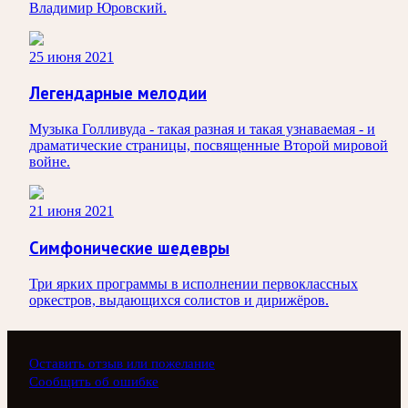
Владимир Юровский.
25 июня 2021
Легендарные мелодии
Музыка Голливуда - такая разная и такая узнаваемая - и
драматические страницы, посвященные Второй мировой
войне.
21 июня 2021
Симфонические шедевры
Три ярких программы в исполнении первоклассных
оркестров, выдающихся солистов и дирижёров.
Оставить отзыв или пожелание
Сообщить об ошибке