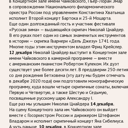
в Концертном зале имени Чайковского, Пьер-Лоран Эмар
в сопровождении Национального филармонического
оркестра России под управлением Константина Хватынца
исполнит Второй концерт Бартока и 25-й Моцарта.
Еще один долгожданный гость и участник фестиваля
«Русская зима» — выдающийся скрипач Николай Цнайдер.
В его руках поет один из самых знаменитых инструментов
в истории — скрипка Гварнери «Дель Джезу» 1741 года.
Многие годы этим инструментом владел Фриц Крейслер.
12 декабря
Николай Цнайдер выступит в Концертном зале
имени Чайковского в камерной программе — вместе
с американским пианистом Робертом Кулеком. Их дуэт
существует уже более десяти лет. В преддверии 250-летия
со дня рождения Бетховена (эту дату мы будем отмечать
в декабре 2020 года) они подготовили монографическую
программу, куда вошли четыре скрипичные сонаты, включая
Первую и Четвертую, а также Шестую и Седьмую,
посвященные русскому царю Александру I.
Еще раз мы услышим Николая Цнайдера
14 декабря.
На сцену Концертного зала им. Чайковского он выйдет
вместе с Госоркестром России и дирижером Штефаном
Владаром и исполнит скрипичный концерт Яна Сибелиуса.
А чуть раньше,
10 декабря,
в Концертном зале