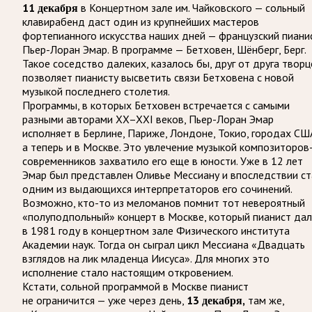
11 декабря
в Концертном зале им. Чайковского — сольный
клавирабенд даст один из крупнейших мастеров
фортепианного искусства наших дней — французский пиани
Пьер-Лоран Эмар. В программе — Бетховен, Шёнберг, Берг.
Такое соседство далеких, казалось бы, друг от друга твор
позволяет пианисту высветить связи Бетховена с новой
музыкой последнего столетия.
Программы, в которых Бетховен встречается с самыми
разными авторами XX–XXI веков, Пьер-Лоран Эмар
исполняет в Берлине, Париже, Лондоне, Токио, городах СШ
а теперь и в Москве. Это увлечение музыкой композиторов
современников захватило его еще в юности. Уже в 12 лет
Эмар был представлен Оливье Мессиану и впоследствии ст
одним из выдающихся интерпретаторов его сочинений.
Возможно, кто-то из меломанов помнит тот невероятный
«полуподпольный» концерт в Москве, который пианист дал
в 1981 году в концертном зале Физического института
Академии наук. Тогда он сыграл цикл Мессиана «Двадцать
взглядов на лик младенца Иисуса». Для многих это
исполнение стало настоящим откровением.
Кстати, сольной программой в Москве пианист
не ограничится — уже через день,
13 декабря,
там же,