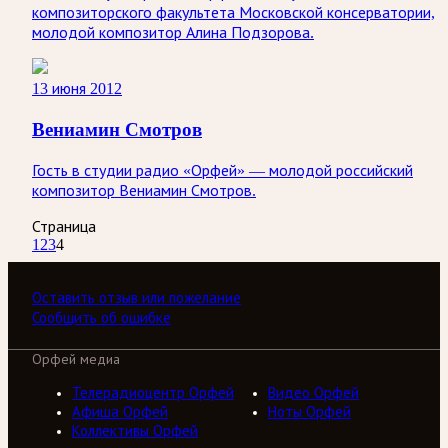
композиторского факультета Московской консерватории,
молодой композитор Алина Подзорова.
13 июня 2012
Вениамин Смотров
Гость в студии радио «Орфей» — молодой российский
композитор Вениамин Смотров.
Страница
1
2
3
4
Оставить отзыв или пожелание
Сообщить об ошибке
Орфей медиа
Телерадиоцентр Орфей
Видео Орфей
Афиша Орфей
Ноты Орфей
Коллективы Орфей