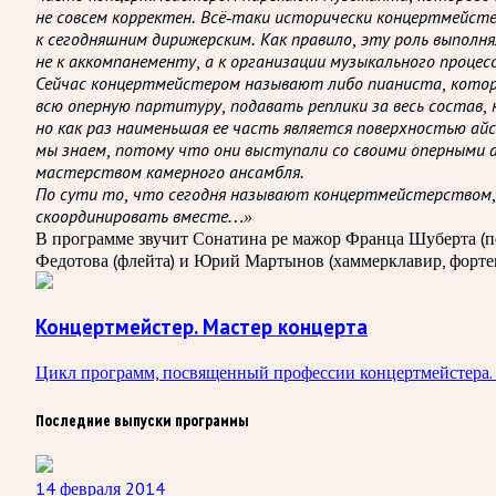
не совсем корректен. Всё-таки исторически концертмейстер
к сегодняшним дирижерским. Как правило, эту роль выполня
не к аккомпанементу, а к организации музыкального процесс
Сейчас концертмейстером называют либо пианиста, которы
всю оперную партитуру, подавать реплики за весь состав,
но как раз наименьшая ее часть является поверхностью ай
мы знаем, потому что они выступали со своими оперными 
мастерством камерного ансамбля.
По сути то, что сегодня называют концертмейстерством, 
скоординировать вместе…»
В программе звучит Сонатина ре мажор Франца Шуберта (пе
Федотова (флейта) и Юрий Мартынов (хаммерклавир, форте
Концертмейстер. Мастер концерта
Цикл программ, посвященный профессии концертмейстера. 
Последние выпуски программы
14 февраля 2014