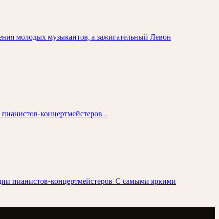
ния молодых музыкантов, а зажигательный Левон
пианистов-концертмейстеров...
ьдии пианистов-концертмейстеров. С самыми яркими