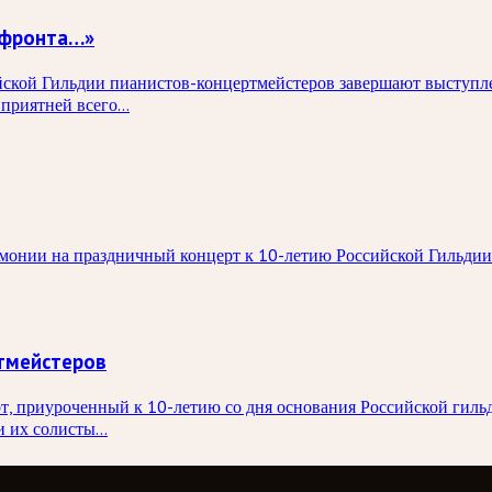
 фронта…»
ской Гильдии пианистов-концертмейстеров завершают выступле
 приятней всего…
онии на праздничный концерт к 10-летию Российской Гильдии 
тмейстеров
т, приуроченный к 10-летию со дня основания Российской гил
 их солисты...