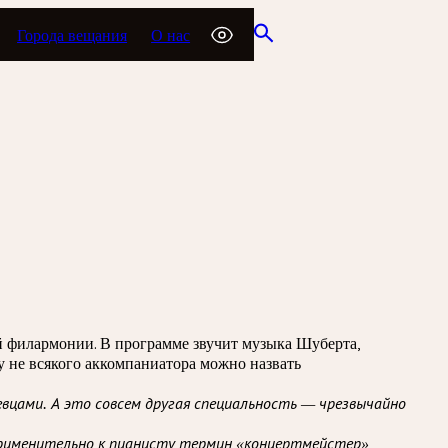
Города вещания
О нас
й филармонии. В программе звучит музыка Шуберта,
у не всякого аккомпаниатора можно назвать
вцами. А это совсем другая специальность — чрезвычайно
рименительно к пианисту термин «концертмейстер»