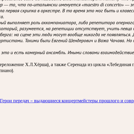
 — то, что по-итальянски именуется «maestro di concerto» — э
ла первая скрипка в оркестре. В то время это мог быть и клаве
а.
й выполняет роль аккомпаниатора, либо репетитора оперного п
 который, разумеется, на репетиции отсутствует, учить певца п
сберга: на сцене эти люди могут вообще никогда не появляться.
артистами. Такими были Евгений Шендерович и Важа Чачава. Но
это и есть камерный ансамбль. Иными словами взаимодействие 
реложение Х.Л.Хёрша), а также Серенада из цикла «Лебединая 
пиано).
Герои передач – выдающиеся концертмейстеры прошлого и совре