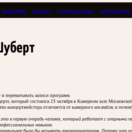
Программы
Новости
Интернет-каналы
Энциклопедия
йстер. Мастер концерта
Шуберт
зу и перематывать записи программ.
ерте, который состоялся 23 октября в Камерном зале Московско
во концертмейстера отличается от камерного ансамбля, и почем
это в первую очередь человек, который работает с оперными пе
рофессиональных навыков.
правильнее было бы называть аккомпаниатором. Потому что п