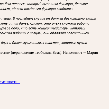
то был человек, который выполнял функции, близкие
синист, однако тогда его функции сводились
евца. В последнем случае он должен досконально знать
еть и так далее. Словом, это очень сложная работа,
 Другое дело, что есть концертмейстеры, которых
 помимо работы с певцом, они обладали совершенным
двух и более музыкальных пластов, которые нужно
песня» (переложение Теобальда Бема). Исполняют — Мария
менности...