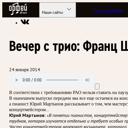
Радио Орфей
Сетка вещания
Радио классической музыки «Орфей»
Подкасты
Концертме
Наши сайты
Вечер с трио: Франц 
24 января 2014
В соответствии с требованиями
РАО
нельзя ставить на пау
В нынешнем выпуске передачи мы все еще остаемся на конц
а пианист Юрий Мартынов рассказывает о том, чем мастерст
концертмейстером…
Юрий Мартынов:
«В понятии пианистов, концертмейстер 
трудная, которая изучается отдельно и требует особых п
Часто концертмейстером нарекают музыканта, которого 