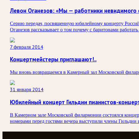
Левон Оганезов: «Мы — работники невидимого
Серию передач, посвященную юбилейному концерту Россий
Оганезов рассказывает о том почему с баритонами работать
7 февраля 2014
Концертмейстеры приглашают!..
Мы вновь возвращаемся в Камерный зал Московской филарм
31 января 2014
Юбилейный концерт Гильдии пианистов-концер
В Камерном зале Московской филармонии состоялся концер
номерами перед гостями вечера выступили члены Гильдии и