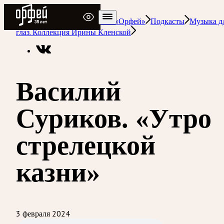
Радио Орфей
Радио классической музыки «Орфей»
Подкасты
Музыка д
глаз. Коллекция Ирины Кленской
Василий
Суриков. «Утро
стрелецкой
казни»
3 февраля 2024