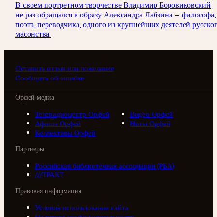
В своем портретном творчестве Владимир Боровиковский
не раз обращался к образу Александра Лабзина — философа,
поэта, переводчика, одного из крупнейших деятелей русско
масонства.
Оставить отзыв или пожелание
Сообщить об ошибке
Орфей медиа
Телерадиоцентр Орфей
Видео Орфей
Афиша Орфей
Ноты Орфей
Коллективы Орфей
Партнеры
Российская библиотечная ассоциация (РБА)
///ТРАКТ
Правовая информация
Условия использования сайта
Политика конфиденциальности