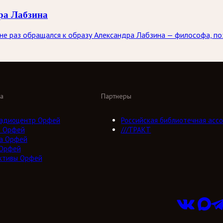
ра Лабзина
е раз обращался к образу Александра Лабзина — философа, поэ
а
Партнеры
адиоцентр Орфей
Российская библиотечная ассо
о Орфей
///ТРАКТ
а Орфей
 Орфей
ктивы Орфей