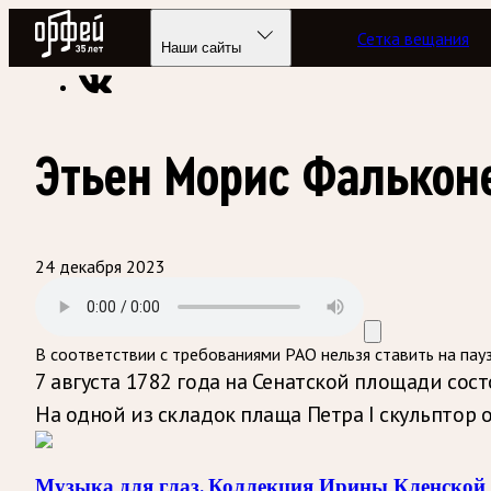
Радио Орфей
Сетка вещания
Радио классической музыки «Орфей»
Подкасты
Музыка д
Наши сайты
Этьен Морис Фальконе
24 декабря 2023
В соответствии с требованиями
РАО
нельзя ставить на пау
7 августа 1782 года на Сенатской площади сос
На одной из складок плаща Петра I скульптор 
Музыка для глаз. Коллекция Ирины Кленской