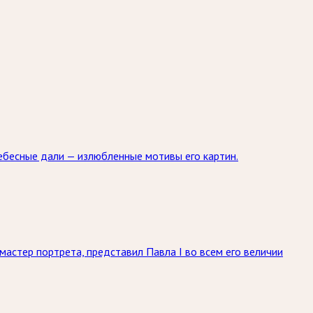
небесные дали — излюбленные мотивы его картин.
 мастер портрета, представил Павла I во всем его величии