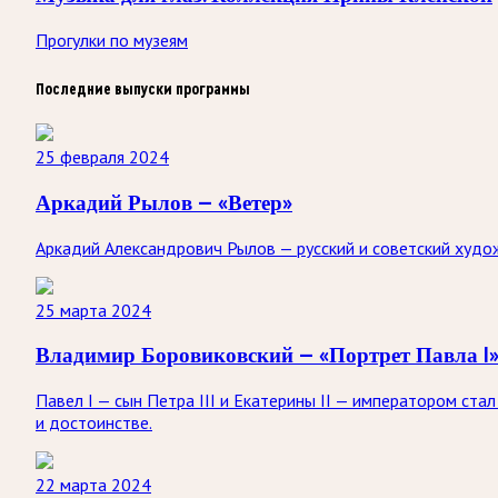
Прогулки по музеям
Последние выпуски программы
25 февраля 2024
Аркадий Рылов — «Ветер»
Аркадий Александрович Рылов — русский и советский худож
25 марта 2024
Владимир Боровиковский — «Портрет Павла I
Павел I — сын Петра III и Екатерины II — императором ста
и достоинстве.
22 марта 2024