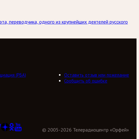
та, переводчика, одного из крупнейших деятелей русского
циация (РБА)
Оставить отзыв или пожелание
Сообщить об ошибке
©
2005
-
2026
Телерадиоцентр «Орфей»