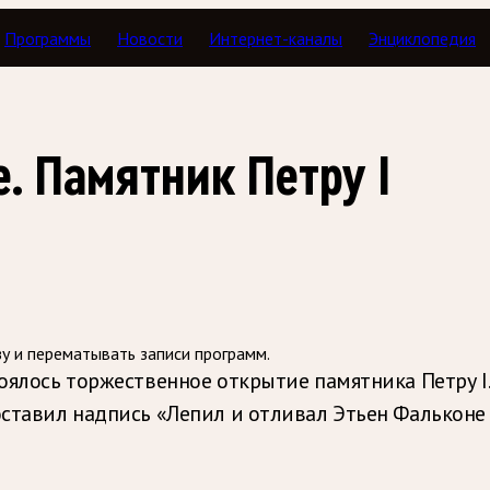
Программы
Новости
Интернет-каналы
Энциклопедия
ля глаз. Коллекция Ирины Кленской
. Памятник Петру I
зу и перематывать записи программ.
тоялось торжественное открытие памятника Петру I
оставил надпись «Лепил и отливал Этьен Фальконе