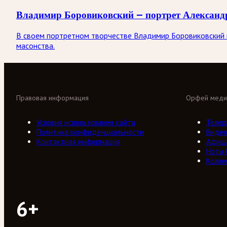
Владимир Боровиковский — портрет Александ
В своем портретном творчестве Владимир Боровиковский н
масонства.
Правовая информация
Орфей меди
Условия использования сайта
Телер
Политика конфиденциальности
Виде
Контактная информация
Афиш
Ноты
Колле
6+