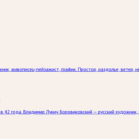
ник, живописец-пейзажист, график. Простор, раздолье, ветер, 
»
л в 42 года. Владимир Лукич Боровиковский — русский художник,