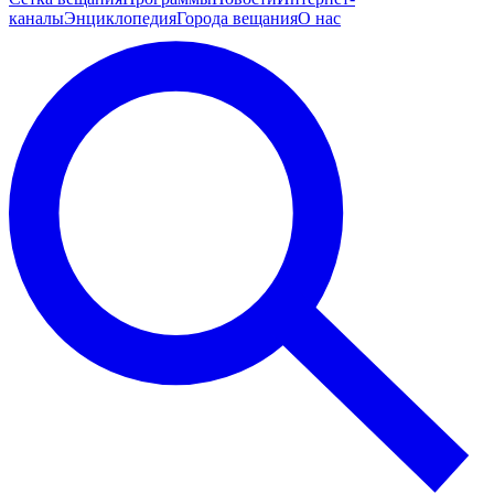
каналы
Энциклопедия
Города вещания
О нас