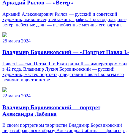
Аркадий Рылов — «Ветер»
Аркадий Александрович Рылов — русский и советский
художник, живописец-пейзажист, график. Простор, раздолье,
ветер, небесные дали — излюбленные мотивы его картин.
25 марта 2024
Владимир Боровиковский — «Портрет Павла I»
Павел I — сын Петра III и Екатерины II — императором стал
в 42 года. Владимир Лукич Боровиковский — русский
художник, мастер портрета, представил Павла I во всем его
величии и достоинстве.
22 марта 2024
Владимир Боровиковский — портрет
Александра Лабзина
В своем портретном творчестве Владимир Боровиковский
не раз обращался к образу Александра Лабзина — философа,