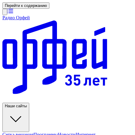
Перейти к содержанию
Радио Орфей
Наши сайты
Сетка вещания
Программы
Новости
Интернет-