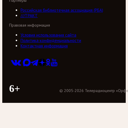
Партнеры
Российская библиотечная ассоциация (РБА)
///ТРАКТ
Правовая информация
Условия использования сайта
Политика конфиденциальности
Контактная информация
6+
©
2005
-
2026
Телерадиоцентр «Орф