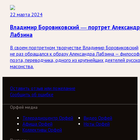
22 марта 2024
Владимир Боровиковский — портрет Александр
Лабзина
В своем портретном творчестве Владимир Боровиковский
не раз обращался к образу Александра Лабзина — философ
поэта, переводчика, одного из крупнейших деятелей русск
масонства.
Оставить отзыв или пожелание
Сообщить об ошибке
Орфей медиа
Телерадиоцентр Орфей
Видео Орфей
Афиша Орфей
Ноты Орфей
Коллективы Орфей