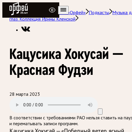
Радио Орфей
Радио классической музыки «Орфей»
Подкасты
Музыка д
глаз. Коллекция Ирины Кленской
Кацусика Хокусай —
Красная Фудзи
28 марта 2023
В соответствии с требованиями
РАО
нельзя ставить на пау
и перематывать записи программ.
Кацусика Хокусай — «Победный ветер, ясный