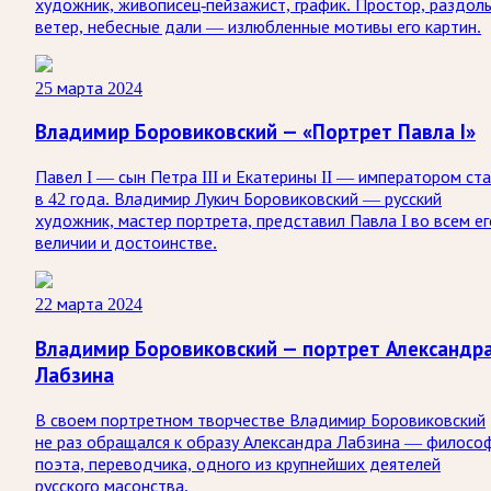
художник, живописец-пейзажист, график. Простор, раздоль
ветер, небесные дали — излюбленные мотивы его картин.
25 марта 2024
Владимир Боровиковский — «Портрет Павла I»
Павел I — сын Петра III и Екатерины II — императором ст
в 42 года. Владимир Лукич Боровиковский — русский
художник, мастер портрета, представил Павла I во всем ег
величии и достоинстве.
22 марта 2024
Владимир Боровиковский — портрет Александр
Лабзина
В своем портретном творчестве Владимир Боровиковский
не раз обращался к образу Александра Лабзина — филосо
поэта, переводчика, одного из крупнейших деятелей
русского масонства.