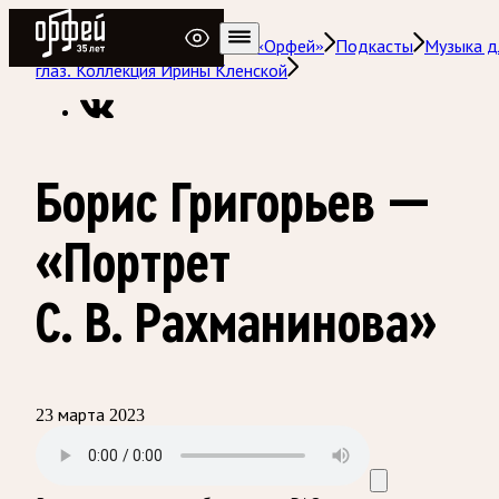
Радио Орфей
Радио классической музыки «Орфей»
Подкасты
Музыка д
глаз. Коллекция Ирины Кленской
Борис Григорьев —
«Портрет
С. В. Рахманинова»
23 марта 2023