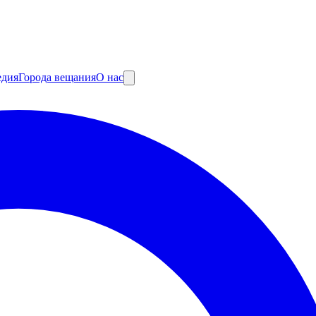
едия
Города вещания
О нас