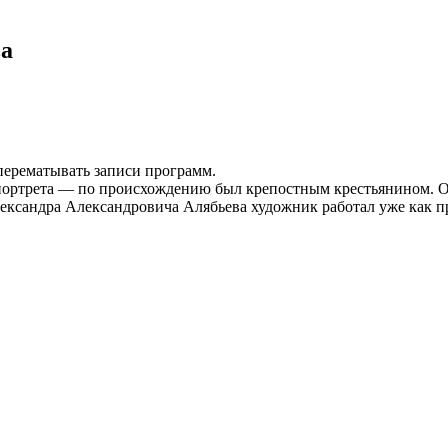
ва
 перематывать записи программ.
ртрета — по происхождению был крепостным крестьянином. Он п
ександра Александровича Алябьева художник работал уже как п