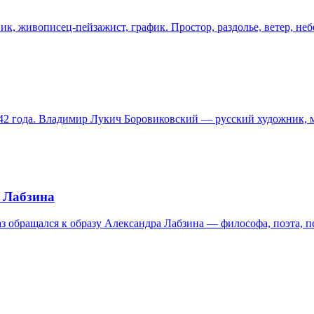
, живописец-пейзажист, график. Простор, раздолье, ветер, не
 42 года. Владимир Лукич Боровиковский — русский художник, ма
 Лабзина
з обращался к образу Александра Лабзина — философа, поэта, п