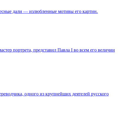
бесные дали — излюбленные мотивы его картин.
стер портрета, представил Павла I во всем его величии
ереводчика, одного из крупнейших деятелей русского