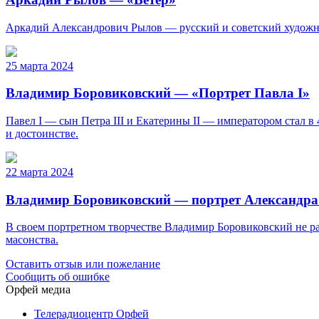
Аркадий Александрович Рылов — русский и советский художник
25 марта 2024
Владимир Боровиковский — «Портрет Павла I»
Павел I — сын Петра III и Екатерины II — императором стал в
и достоинстве.
22 марта 2024
Владимир Боровиковский — портрет Александра
В своем портретном творчестве Владимир Боровиковский не ра
масонства.
Оставить отзыв или пожелание
Сообщить об ошибке
Орфей медиа
Телерадиоцентр Орфей