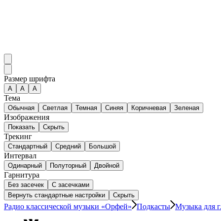
Размер шрифта
А
A
A
Тема
Обычная
Светлая
Темная
Синяя
Коричневая
Зеленая
Изображения
Показать
Скрыть
Трекинг
Стандартный
Средний
Большой
Интервал
Одинарный
Полуторный
Двойной
Гарнитура
Без засечек
С засечками
Вернуть стандартные настройки
Скрыть
Радио классической музыки «Орфей»
Подкасты
Музыка для г