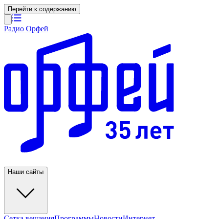
Перейти к содержанию
Радио Орфей
Наши сайты
Сетка вещания
Программы
Новости
Интернет-