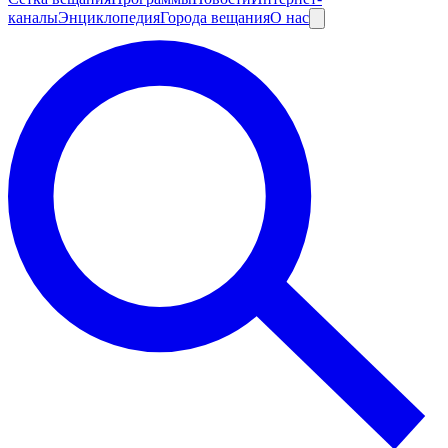
каналы
Энциклопедия
Города вещания
О нас