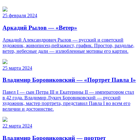
25 февраля 2024
Аркадий Рылов — «Ветер»
Аркадий Александрович Рылов — русский и советский
художник, живописец-пейзажист, график. Простор, раздолье,
ветер, небесные дали — излюбленные мотивы его картин.
25 марта 2024
Владимир Боровиковский — «Портрет Павла I»
Павел I — сын Петра III и Екатерины II — императором стал
в 42 года. Владимир Лукич Боровиковский — русский
художник, мастер портрета, представил Павла I во всем его
величии и достоинстве.
22 марта 2024
Владимир Боровиковский — портрет