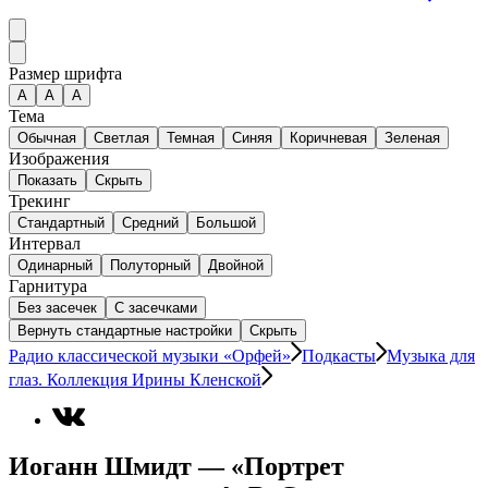
Размер шрифта
А
A
A
Тема
Обычная
Светлая
Темная
Синяя
Коричневая
Зеленая
Изображения
Показать
Скрыть
Трекинг
Стандартный
Средний
Большой
Интервал
Одинарный
Полуторный
Двойной
Гарнитура
Без засечек
С засечками
Вернуть стандартные настройки
Скрыть
Радио классической музыки «Орфей»
Подкасты
Музыка для
глаз. Коллекция Ирины Кленской
Иоганн Шмидт — «Портрет