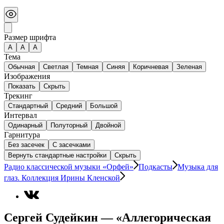
Размер шрифта
А
A
A
Тема
Обычная
Светлая
Темная
Синяя
Коричневая
Зеленая
Изображения
Показать
Скрыть
Трекинг
Стандартный
Средний
Большой
Интервал
Одинарный
Полуторный
Двойной
Гарнитура
Без засечек
С засечками
Вернуть стандартные настройки
Скрыть
Радио классической музыки «Орфей»
Подкасты
Музыка для
глаз. Коллекция Ирины Кленской
Сергей Судейкин — «Аллегорическая