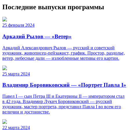
Последние выпуски программы
25 февраля 2024
Аркадий Рылов — «Ветер»
Аркадий Александрович Рылов — русский и советский
художник, живописец-пейзажист, график. Простор, раздолье,
ветер, небесные дали — излюбленные мотивы его картин.
25 марта 2024
Владимир Боровиковский — «Портрет Павла I»
Павел I — сын Петра III и Екатерины II — императором стал
в 42 года. Владимир Лукич Боровиковский — русский
художник, мастер портрета, представил Павла I во всем его
величии и достоинстве.
22 марта 2024