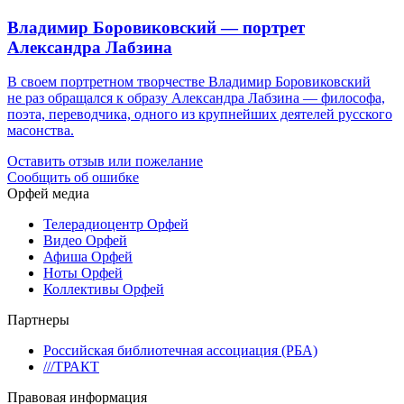
Владимир Боровиковский — портрет
Александра Лабзина
В своем портретном творчестве Владимир Боровиковский
не раз обращался к образу Александра Лабзина — философа,
поэта, переводчика, одного из крупнейших деятелей русского
масонства.
Оставить отзыв или пожелание
Сообщить об ошибке
Орфей медиа
Телерадиоцентр Орфей
Видео Орфей
Афиша Орфей
Ноты Орфей
Коллективы Орфей
Партнеры
Российская библиотечная ассоциация (РБА)
///ТРАКТ
Правовая информация