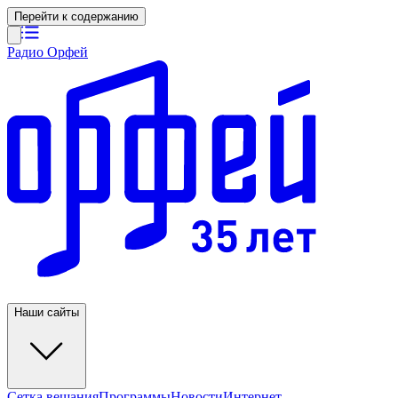
Перейти к содержанию
Радио Орфей
Наши сайты
Сетка вещания
Программы
Новости
Интернет-