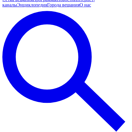
каналы
Энциклопедия
Города вещания
О нас