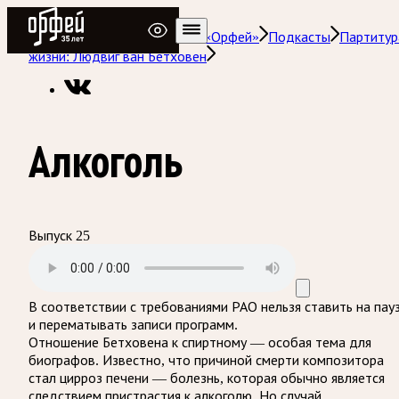
Радио Орфей
Радио классической музыки «Орфей»
Подкасты
Партитур
жизни: Людвиг ван Бетховен
Алкоголь
Выпуск 25
В соответствии с требованиями
РАО
нельзя ставить на пау
и перематывать записи программ.
Отношение Бетховена к спиртному — особая тема для
биографов. Известно, что причиной смерти композитора
стал цирроз печени — болезнь, которая обычно является
следствием пристрастия к алкоголю. Но случай