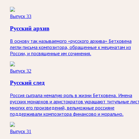
Выпуск 33
Русский архив
В основу так называемого «русского архива» Бетховена
легли письма композитора, обращенные к меценатам из
России, и посвященные им сочинения.
Выпуск 32
Русский след
Россия сыграла немалую роль в жизни Бетховена. Имена
русских монархов и аристократов украшают титульные лис
многих его произведений, вельможные россияне
поддерживали композитора финансово и морально.
Выпуск 31