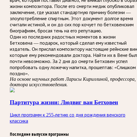
врач, который поставил диагноз, не вникал глубоко в образ
жизни композитора. После его смерти медик опубликовал
заключение, где указал стандартную причину болезни —
злоупотребление спиртным. Этот документ долгое время
считали истиной, и он до сих пор кочует по бетховенским
биографиям, бросая тень на его репутацию.
Один из последних радостных моментов в жизни
Бетховена — подарок, который сделал ему известный
издатель. Он прислал композитору настоящие рейнские вин
которые ему рекомендовали доктора. Найти их в Вене бы
почти невозможно. За 2 дня до смерти Бетховен успел
попробовать одну ложечку напитка, прошептав: «Слишком
поздно».
На основе научных работ Ларисы Кириллиной, профессора,
доктора искусствоведения.
Партитура жизни: Людвиг ван Бетховен
Цикл программ к 255-летию со дня рождения венского
классика
Последние выпуски программы