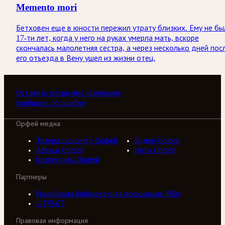
Memento mori
Бетховен еще в юности пережил утрату близких. Ему не бы
17-ти лет, когда у него на руках умерла мать, вскоре
скончалась малолетняя сестра, а через несколько дней пос
его отъезда в Вену ушел из жизни отец.
Оставить отзыв или пожелание
Сообщить об ошибке
Орфей медиа
Телерадиоцентр Орфей
Видео Орфей
Афиша Орфей
Ноты Орфей
Коллективы Орфей
Партнеры
Российская библиотечная ассоциация (РБА)
///ТРАКТ
Правовая информация