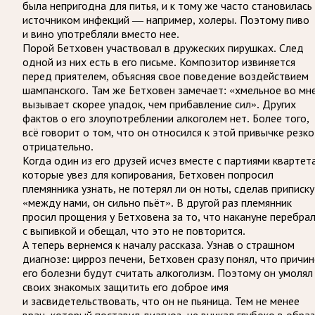
была непригодна для питья, и к тому же часто становилась
источником инфекций — например, холеры. Поэтому пиво
и вино употребляли вместо нее.
Порой Бетховен участвовал в дружеских пирушках. След
одной из них есть в его письме. Композитор извиняется
перед приятелем, объясняя свое поведение воздействием
шампанского. Там же Бетховен замечает: «хмельное во мн
вызывает скорее упадок, чем прибавление сил». Других
фактов о его злоупотреблении алкоголем нет. Более того,
всё говорит о том, что он относился к этой привычке резко
отрицательно.
Когда один из его друзей исчез вместе с партиями квартета
которые увез для копирования, Бетховен попросил
племянника узнать, не потерял ли он ноты, сделав приписку
«между нами, он сильно пьёт». В другой раз племянник
просил прощения у Бетховена за то, что накануне перебра
с выпивкой и обещал, что это не повторится.
А теперь вернемся к началу рассказа. Узнав о страшном
диагнозе: цирроз печени, Бетховен сразу понял, что причи
его болезни будут считать алкоголизм. Поэтому он умолял
своих знакомых защитить его доброе имя
и засвидетельствовать, что он не пьяница. Тем не менее