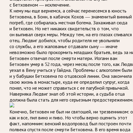
с Бетховеном — исключение.
К нему мы еще вернемся, а сейчас перенесемся в юность
Бетховена, в Бонн, в кабачок Кохов — знаменитый винный
погреб, где собиралась местная богема. Захаживал сюда
и Бетховен. Но нет никаких свидетельств о том, что
он выпивал сверх меры. Между тем, на его глазах спивался
отец. Людвиг добился, чтобы родителя не увольняли
со службы, а его жалованье отдавали сыну — иначе
невозможно было прокормить младших братьев, ведь за н
Бетховен отвечал после смерти матери. Иоганн ван
Бетховен умер в 52 года, через месяц после того, как Людв
уехал в Вену учиться у Гайдна. Проблемы с алкоголем были
и у бабушки Бетховена по отцовской линии. Она закончила
свою жизнь в монастыре, куда ее определил супруг, когда
понял, что не может справиться с ее пагубной привычкой.
Наверняка Людвиг знал об этой истории, а судьба отца
должна была стать для него серьезным предостережением
Конечно, Бетховен не был ни святошей, ни трезвенником: о
как и все, пил вино и пиво. Но чтобы верно оценить этот
факт, напомним: венский водопровод был построен почти
полвека спустя после смерти Бетховена. В его время вода